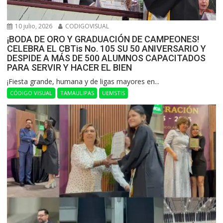
10 julio, 2026
CODIGOVISUAL
¡BODA DE ORO Y GRADUACIÓN DE CAMPEONES!
CELEBRA EL CBTis No. 105 SU 50 ANIVERSARIO Y
DESPIDE A MÁS DE 500 ALUMNOS CAPACITADOS
PARA SERVIR Y HACER EL BIEN
​¡Fiesta grande, humana y de ligas mayores en...
CÓDIGO VISUAL
TAMAULIPAS
UEMSTIS