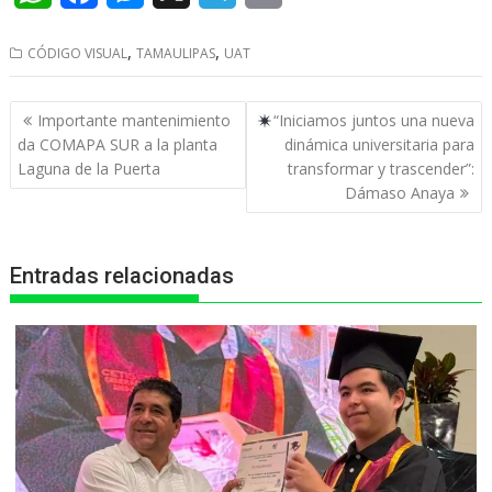
h
a
e
e
r
,
,
CÓDIGO VISUAL
TAMAULIPAS
UAT
a
c
s
l
i
t
e
s
e
n
Navegación
Importante mantenimiento
“Iniciamos juntos una nueva
s
b
e
g
t
de
da COMAPA SUR a la planta
dinámica universitaria para
entradas
Laguna de la Puerta
transformar y trascender”:
A
o
n
r
Dámaso Anaya
p
o
g
a
p
k
e
m
Entradas relacionadas
r