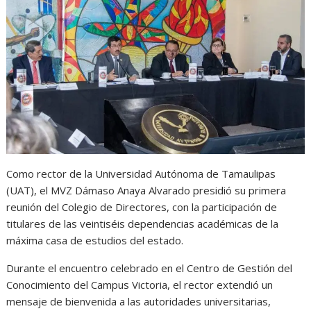
s
b
e
g
t
A
o
n
r
p
o
g
a
p
k
e
m
r
Como rector de la Universidad Autónoma de Tamaulipas
(UAT), el MVZ Dámaso Anaya Alvarado presidió su primera
reunión del Colegio de Directores, con la participación de
titulares de las veintiséis dependencias académicas de la
máxima casa de estudios del estado.
Durante el encuentro celebrado en el Centro de Gestión del
Conocimiento del Campus Victoria, el rector extendió un
mensaje de bienvenida a las autoridades universitarias,