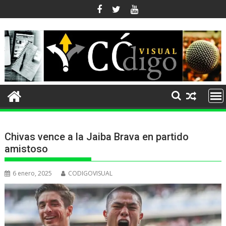
Ir
al
contenido
Chivas vence a la Jaiba Brava en partido
amistoso
6 enero, 2025
CODIGOVISUAL