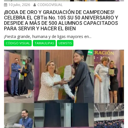
10 julio, 2026
CODIGOVISUAL
¡BODA DE ORO Y GRADUACIÓN DE CAMPEONES!
CELEBRA EL CBTis No. 105 SU 50 ANIVERSARIO Y
DESPIDE A MÁS DE 500 ALUMNOS CAPACITADOS
PARA SERVIR Y HACER EL BIEN
​¡Fiesta grande, humana y de ligas mayores en...
CÓDIGO VISUAL
TAMAULIPAS
UEMSTIS