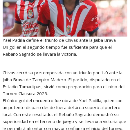
A
o
n
r
p
o
g
a
p
k
e
m
r
Yael Padilla define el triunfo de Chivas ante la Jaiba Brava
Un gol en el segundo tiempo fue suficiente para que el
Rebaño Sagrado se llevara la victoria.
Chivas cerró su pretemporada con un triunfo por 1-0 ante la
Jaiba Brava de Tampico Madero. El partido, disputado en el
Estadio Tamaulipas, sirvió como preparación para el inicio del
Torneo Clausura 2025.
El único gol del encuentro fue obra de Yael Padilla, quien con
un potente disparo desde fuera del área superó al portero
local. Con este resultado, el Rebaño Sagrado demostró su
superioridad en el terreno de juego y se lleva una victoria que
le permitirá afrontar con mayor confianza el inicio del torneo.