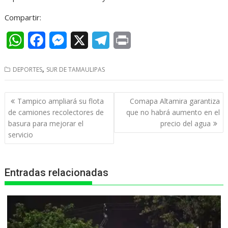
Compartir:
W
F
M
X
T
P
h
a
e
e
r
,
DEPORTES
SUR DE TAMAULIPAS
a
c
s
l
i
t
e
s
e
n
Navegación
Tampico ampliará su flota
Comapa Altamira garantiza
s
b
e
g
t
de
de camiones recolectores de
que no habrá aumento en el
entradas
basura para mejorar el
precio del agua
A
o
n
r
servicio
p
o
g
a
p
k
e
m
Entradas relacionadas
r