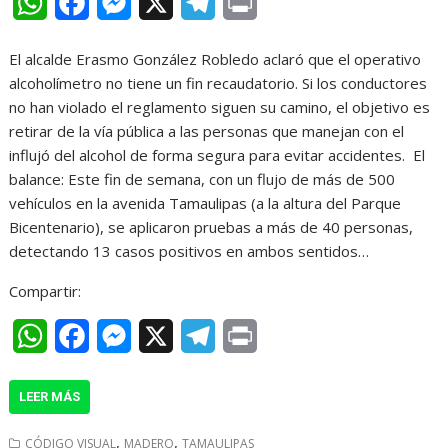
W
F
M
X
T
P
h
a
e
e
r
​El alcalde Erasmo González Robledo aclaró que el operativo
a
c
s
l
i
alcoholímetro no tiene un fin recaudatorio. Si los conductores
t
e
s
e
n
no han violado el reglamento siguen su camino, el objetivo es
retirar de la vía pública a las personas que manejan con el
s
b
e
g
t
influjó del alcohol de forma segura para evitar accidentes. ​ El
A
o
n
r
balance: Este fin de semana, con un flujo de más de 500
vehículos en la avenida Tamaulipas (a la altura del Parque
p
o
g
a
Bicentenario), se aplicaron pruebas a más de 40 personas,
p
k
e
m
detectando 13 casos positivos en ambos sentidos…
r
Compartir:
W
F
M
X
T
P
h
a
e
e
r
LEER MÁS
a
c
s
l
i
t
e
s
e
n
,
,
CÓDIGO VISUAL
MADERO
TAMAULIPAS