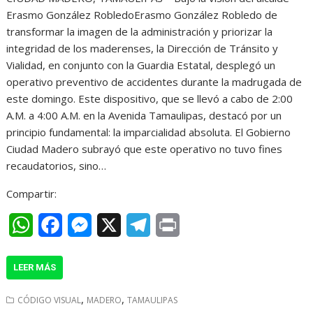
a
c
s
l
i
Erasmo González RobledoErasmo González Robledo de
t
e
s
e
n
transformar la imagen de la administración y priorizar la
integridad de los maderenses, la Dirección de Tránsito y
s
b
e
g
t
Vialidad, en conjunto con la Guardia Estatal, desplegó un
A
o
n
r
operativo preventivo de accidentes durante la madrugada de
este domingo. Este dispositivo, que se llevó a cabo de 2:00
p
o
g
a
A.M. a 4:00 A.M. en la Avenida Tamaulipas, destacó por un
p
k
e
m
principio fundamental: la imparcialidad absoluta. El Gobierno
r
Ciudad Madero subrayó que este operativo no tuvo fines
recaudatorios, sino…
Compartir:
W
F
M
X
T
P
h
a
e
e
r
LEER MÁS
a
c
s
l
i
t
e
s
e
n
,
,
CÓDIGO VISUAL
MADERO
TAMAULIPAS