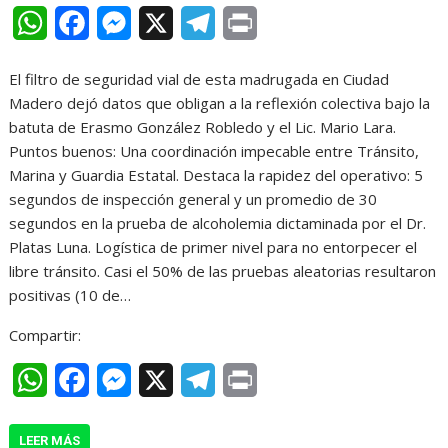
W
F
M
X
T
P
h
a
e
e
r
​El filtro de seguridad vial de esta madrugada en Ciudad
a
c
s
l
i
Madero dejó datos que obligan a la reflexión colectiva bajo la
t
e
s
e
n
batuta de Erasmo González Robledo y el Lic. Mario Lara. ​
Puntos buenos: Una coordinación impecable entre Tránsito,
s
b
e
g
t
Marina y Guardia Estatal. Destaca la rapidez del operativo: 5
A
o
n
r
segundos de inspección general y un promedio de 30
segundos en la prueba de alcoholemia dictaminada por el Dr.
p
o
g
a
Platas Luna. Logística de primer nivel para no entorpecer el
p
k
e
m
libre tránsito. ​Casi el 50% de las pruebas aleatorias resultaron
r
positivas (10 de…
Compartir:
W
F
M
X
T
P
h
a
e
e
r
LEER MÁS