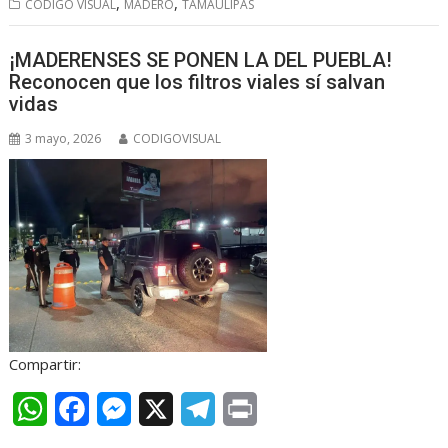
,
,
CÓDIGO VISUAL
MADERO
TAMAULIPAS
s
b
e
g
t
¡MADERENSES SE PONEN LA DEL PUEBLA!
A
o
n
r
Reconocen que los filtros viales sí salvan
p
o
g
a
vidas
p
k
e
m
3 mayo, 2026
CODIGOVISUAL
r
Compartir:
W
F
M
X
T
P
h
a
e
e
r