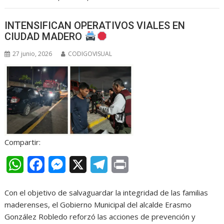
s
b
e
g
t
INTENSIFICAN OPERATIVOS VIALES EN
A
o
n
r
CIUDAD MADERO
p
o
g
a
27 junio, 2026
CODIGOVISUAL
p
k
e
m
r
Compartir:
W
F
M
X
T
P
h
a
e
e
r
Con el objetivo de salvaguardar la integridad de las familias
a
c
s
l
i
maderenses, el Gobierno Municipal del alcalde Erasmo
t
e
s
e
n
González Robledo reforzó las acciones de prevención y