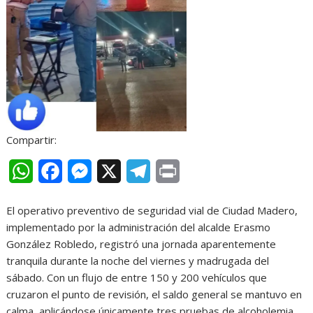
Compartir:
W
F
M
X
T
P
h
a
e
e
r
El operativo preventivo de seguridad vial de Ciudad Madero,
a
c
s
l
i
implementado por la administración del alcalde Erasmo
t
e
s
e
n
González Robledo, registró una jornada aparentemente
tranquila durante la noche del viernes y madrugada del
s
b
e
g
t
sábado. Con un flujo de entre 150 y 200 vehículos que
A
o
n
r
cruzaron el punto de revisión, el saldo general se mantuvo en
calma, aplicándose únicamente tres pruebas de alcoholemia,