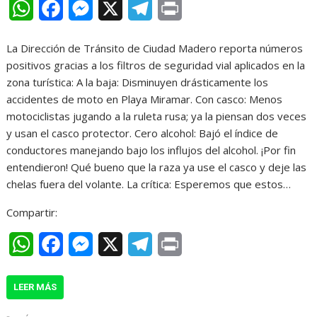
W
F
M
X
T
P
h
a
e
e
r
La Dirección de Tránsito de Ciudad Madero reporta números
a
c
s
l
i
positivos gracias a los filtros de seguridad vial aplicados en la
t
e
s
e
n
zona turística: A la baja: Disminuyen drásticamente los
accidentes de moto en Playa Miramar. Con casco: Menos
s
b
e
g
t
motociclistas jugando a la ruleta rusa; ya la piensan dos veces
A
o
n
r
y usan el casco protector. Cero alcohol: Bajó el índice de
conductores manejando bajo los influjos del alcohol. ¡Por fin
p
o
g
a
entendieron! Qué bueno que la raza ya use el casco y deje las
p
k
e
m
chelas fuera del volante. La crítica: Esperemos que estos…
r
Compartir:
W
F
M
X
T
P
h
a
e
e
r
LEER MÁS
a
c
s
l
i
t
e
s
e
n