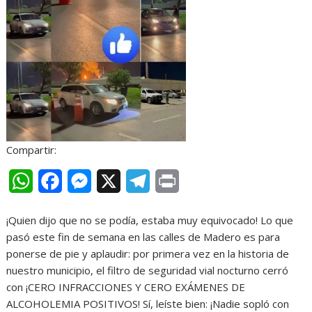
Compartir:
W
F
M
X
T
P
h
a
e
e
r
​¡Quien dijo que no se podía, estaba muy equivocado! Lo que
a
c
s
l
i
pasó este fin de semana en las calles de Madero es para
t
e
s
e
n
ponerse de pie y aplaudir: por primera vez en la historia de
nuestro municipio, el filtro de seguridad vial nocturno cerró
s
b
e
g
t
con ¡CERO INFRACCIONES Y CERO EXÁMENES DE
A
o
n
r
ALCOHOLEMIA POSITIVOS! Sí, leíste bien: ¡Nadie sopló con