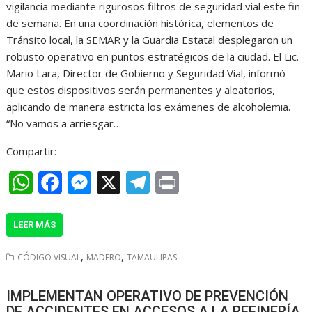
vigilancia mediante rigurosos filtros de seguridad vial este fin
s
b
e
g
t
de semana. En una coordinación histórica, elementos de
A
o
n
r
Tránsito local, la SEMAR y la Guardia Estatal desplegaron un
robusto operativo en puntos estratégicos de la ciudad. El Lic.
p
o
g
a
Mario Lara, Director de Gobierno y Seguridad Vial, informó
p
k
e
m
que estos dispositivos serán permanentes y aleatorios,
r
aplicando de manera estricta los exámenes de alcoholemia.
“No vamos a arriesgar…
Compartir:
W
F
M
X
T
P
h
a
e
e
r
LEER MÁS
a
c
s
l
i
t
e
s
e
n
,
,
CÓDIGO VISUAL
MADERO
TAMAULIPAS
s
b
e
g
t
IMPLEMENTAN OPERATIVO DE PREVENCIÓN
A
o
n
r
DE ACCIDENTES EN ACCESOS A LA REFINERÍA