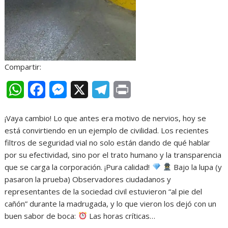
Compartir:
W
F
M
X
T
P
h
a
e
e
r
¡Vaya cambio! Lo que antes era motivo de nervios, hoy se
a
c
s
l
i
está convirtiendo en un ejemplo de civilidad. Los recientes
t
e
s
e
n
filtros de seguridad vial no solo están dando de qué hablar
por su efectividad, sino por el trato humano y la transparencia
s
b
e
g
t
que se carga la corporación. ¡Pura calidad!
Bajo la lupa (y
A
o
n
r
pasaron la prueba) Observadores ciudadanos y
representantes de la sociedad civil estuvieron “al pie del
p
o
g
a
cañón” durante la madrugada, y lo que vieron los dejó con un
p
k
e
m
buen sabor de boca:
Las horas críticas…
r