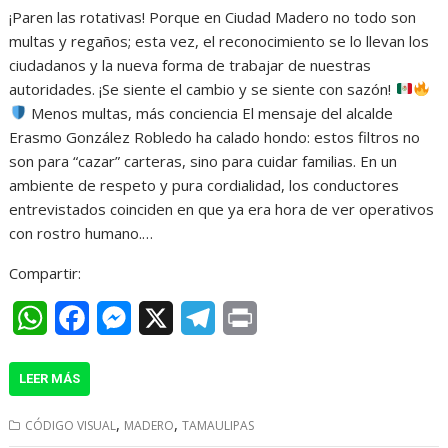
¡Paren las rotativas! Porque en Ciudad Madero no todo son
a
c
s
l
i
multas y regaños; esta vez, el reconocimiento se lo llevan los
t
e
s
e
n
ciudadanos y la nueva forma de trabajar de nuestras
autoridades. ¡Se siente el cambio y se siente con sazón!
s
b
e
g
t
Menos multas, más conciencia El mensaje del alcalde
A
o
n
r
Erasmo González Robledo ha calado hondo: estos filtros no
son para “cazar” carteras, sino para cuidar familias. En un
p
o
g
a
ambiente de respeto y pura cordialidad, los conductores
p
k
e
m
entrevistados coinciden en que ya era hora de ver operativos
r
con rostro humano.…
Compartir:
W
F
M
X
T
P
h
a
e
e
r
LEER MÁS
a
c
s
l
i
t
e
s
e
n
,
,
CÓDIGO VISUAL
MADERO
TAMAULIPAS