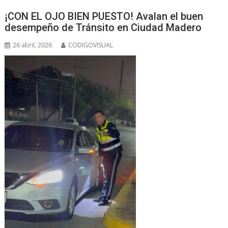
s
b
e
g
t
¡CON EL OJO BIEN PUESTO! Avalan el buen
A
o
n
r
desempeño de Tránsito en Ciudad Madero
p
o
g
a
26 abril, 2026
CODIGOVISUAL
p
k
e
m
r