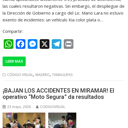
p
o
g
a
las cuales resultaron negativas. ​Sin embargo, el despliegue de
p
k
e
m
la Dirección de Gobierno a cargo del Lic. Mario Lara no estuvo
r
exento de incidentes: un vehículo Kia color plata o…
Compartir:
W
F
M
X
T
P
h
a
e
e
r
LEER MÁS
a
c
s
l
i
t
e
s
e
n
,
,
CÓDIGO VISUAL
MADERO
TAMAULIPAS
s
b
e
g
t
¡BAJAN LOS ACCIDENTES EN MIRAMAR! El
A
o
n
r
operativo “Moto Segura” da resultados
p
o
g
a
23 mayo, 2026
CODIGOVISUAL
p
k
e
m
r