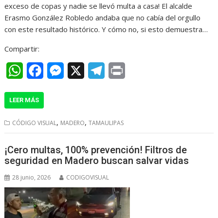
exceso de copas y nadie se llevó multa a casa! ​El alcalde
p
o
g
a
Erasmo González Robledo andaba que no cabía del orgullo
p
k
e
m
con este resultado histórico. Y cómo no, si esto demuestra…
r
Compartir:
W
F
M
X
T
P
h
a
e
e
r
LEER MÁS
a
c
s
l
i
t
e
s
e
n
,
,
CÓDIGO VISUAL
MADERO
TAMAULIPAS
s
b
e
g
t
¡Cero multas, 100% prevención! Filtros de
A
o
n
r
seguridad en Madero buscan salvar vidas
p
o
g
a
28 junio, 2026
CODIGOVISUAL
p
k
e
m
r