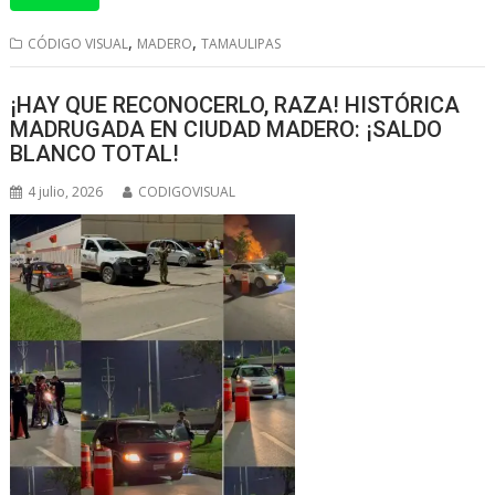
a
c
s
l
i
t
e
s
e
n
,
,
CÓDIGO VISUAL
MADERO
TAMAULIPAS
s
b
e
g
t
¡HAY QUE RECONOCERLO, RAZA! HISTÓRICA
A
o
n
r
MADRUGADA EN CIUDAD MADERO: ¡SALDO
p
o
g
a
BLANCO TOTAL!
p
k
e
m
4 julio, 2026
CODIGOVISUAL
r