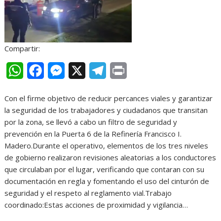
Compartir:
W
F
M
X
T
P
h
a
e
e
r
Con el firme objetivo de reducir percances viales y garantizar
a
c
s
l
i
la seguridad de los trabajadores y ciudadanos que transitan
t
e
s
e
n
por la zona, se llevó a cabo un filtro de seguridad y
prevención en la Puerta 6 de la Refinería Francisco I.
s
b
e
g
t
Madero.Durante el operativo, elementos de los tres niveles
A
o
n
r
de gobierno realizaron revisiones aleatorias a los conductores
que circulaban por el lugar, verificando que contaran con su
p
o
g
a
documentación en regla y fomentando el uso del cinturón de
p
k
e
m
seguridad y el respeto al reglamento vial.Trabajo
r
coordinado:Estas acciones de proximidad y vigilancia…