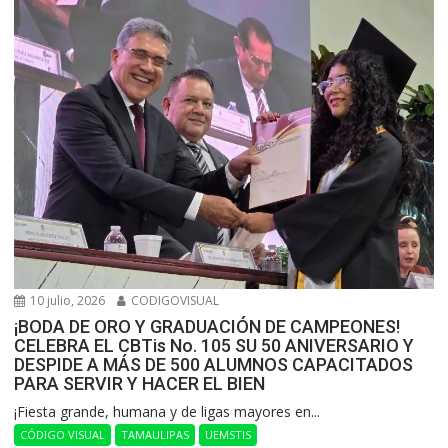
10 julio, 2026
CODIGOVISUAL
¡BODA DE ORO Y GRADUACIÓN DE CAMPEONES!
CELEBRA EL CBTis No. 105 SU 50 ANIVERSARIO Y
DESPIDE A MÁS DE 500 ALUMNOS CAPACITADOS
PARA SERVIR Y HACER EL BIEN
​¡Fiesta grande, humana y de ligas mayores en...
CÓDIGO VISUAL
TAMAULIPAS
UEMSTIS