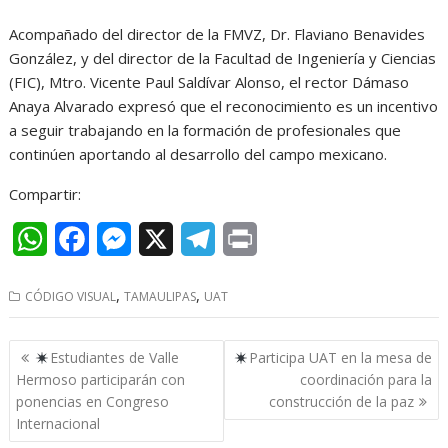
Acompañado del director de la FMVZ, Dr. Flaviano Benavides
González, y del director de la Facultad de Ingeniería y Ciencias
(FIC), Mtro. Vicente Paul Saldívar Alonso, el rector Dámaso
Anaya Alvarado expresó que el reconocimiento es un incentivo
a seguir trabajando en la formación de profesionales que
continúen aportando al desarrollo del campo mexicano.
Compartir:
W
F
M
X
T
P
h
a
e
e
r
,
,
CÓDIGO VISUAL
TAMAULIPAS
UAT
a
c
s
l
i
t
e
s
e
n
Navegación
Estudiantes de Valle
Participa UAT en la mesa de
s
b
e
g
t
de
Hermoso participarán con
coordinación para la
entradas
ponencias en Congreso
construcción de la paz
A
o
n
r
Internacional
p
o
g
a