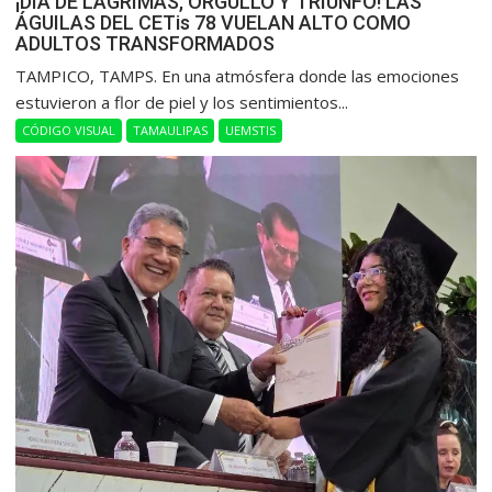
¡DÍA DE LÁGRIMAS, ORGULLO Y TRIUNFO! LAS
ÁGUILAS DEL CETis 78 VUELAN ALTO COMO
ADULTOS TRANSFORMADOS
​TAMPICO, TAMPS. En una atmósfera donde las emociones
estuvieron a flor de piel y los sentimientos...
CÓDIGO VISUAL
TAMAULIPAS
UEMSTIS