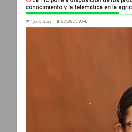
La FIC pone a disposición de los prod
conocimiento y la telemática en la agric
4 junio, 2023
CODIGOVISUAL