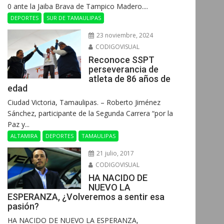
0 ante la Jaiba Brava de Tampico Madero....
DEPORTES
SUR DE TAMAULIPAS
23 noviembre, 2024
CODIGOVISUAL
Reconoce SSPT
perseverancia de
atleta de 86 años de
edad
Ciudad Victoria, Tamaulipas. – Roberto Jiménez
Sánchez, participante de la Segunda Carrera “por la
Paz y...
ALTAMIRA
DEPORTES
TAMAULIPAS
21 julio, 2017
CODIGOVISUAL
HA NACIDO DE
NUEVO LA
ESPERANZA, ¿Volveremos a sentir esa
pasión?
HA NACIDO DE NUEVO LA ESPERANZA,