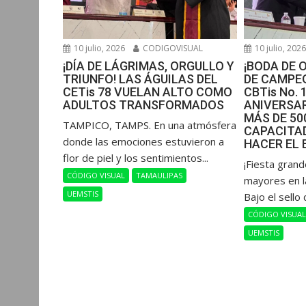
10 julio, 2026
CODIGOVISUAL
10 julio, 202
¡DÍA DE LÁGRIMAS, ORGULLO Y
¡BODA DE 
TRIUNFO! LAS ÁGUILAS DEL
DE CAMPEO
CETis 78 VUELAN ALTO COMO
CBTis No. 
ADULTOS TRANSFORMADOS
ANIVERSAR
MÁS DE 5
​TAMPICO, TAMPS. En una atmósfera
CAPACITAD
donde las emociones estuvieron a
HACER EL 
flor de piel y los sentimientos...
​¡Fiesta gran
CÓDIGO VISUAL
TAMAULIPAS
mayores en l
UEMSTIS
Bajo el sello 
CÓDIGO VISUA
UEMSTIS