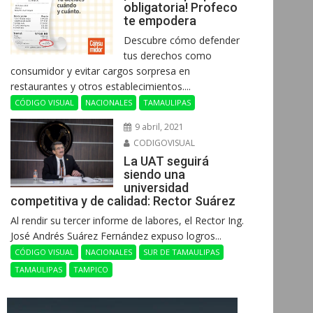
obligatoria! Profeco
te empodera
Descubre cómo defender
tus derechos como
consumidor y evitar cargos sorpresa en
restaurantes y otros establecimientos....
CÓDIGO VISUAL
NACIONALES
TAMAULIPAS
9 abril, 2021
CODIGOVISUAL
La UAT seguirá
siendo una
universidad
competitiva y de calidad: Rector Suárez
Al rendir su tercer informe de labores, el Rector Ing.
José Andrés Suárez Fernández expuso logros...
CÓDIGO VISUAL
NACIONALES
SUR DE TAMAULIPAS
TAMAULIPAS
TAMPICO