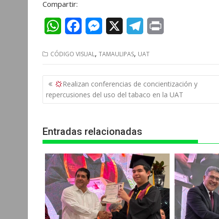
Compartir:
W
F
M
X
T
P
h
a
e
e
r
,
,
CÓDIGO VISUAL
TAMAULIPAS
UAT
a
c
s
l
i
t
e
s
e
n
Navegación
Realizan conferencias de concientización y
s
b
e
g
t
de
repercusiones del uso del tabaco en la UAT
entradas
A
o
n
r
p
o
g
a
Entradas relacionadas
p
k
e
m
r