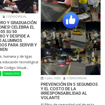
6
CODIGOVISUAL
ORO Y GRADUACIÓN
NES! CELEBRA EL
105 SU 50
IO Y DESPIDE A
00 ALUMNOS
OS PARA SERVIR Y
BIEN
de, humana y de ligas
a educación tecnológica!
de Codigo-Visual...
L
TAMAULIPAS
5 julio, 2026
CODIGOVISUAL
PREVENCIÓN EN 5 SEGUNDOS
Y EL COSTO DE LA
IRRESPONSABILIDAD AL
VOLANTE
​El filtro de seguridad vial de esta