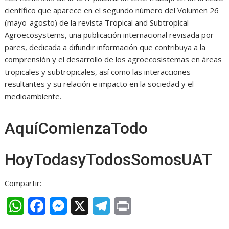
científico que aparece en el segundo número del Volumen 26
(mayo-agosto) de la revista Tropical and Subtropical
Agroecosystems, una publicación internacional revisada por
pares, dedicada a difundir información que contribuya a la
comprensión y el desarrollo de los agroecosistemas en áreas
tropicales y subtropicales, así como las interacciones
resultantes y su relación e impacto en la sociedad y el
medioambiente.
AquíComienzaTodo
HoyTodasyTodosSomosUAT
Compartir:
W
F
M
X
T
P
h
a
e
e
r