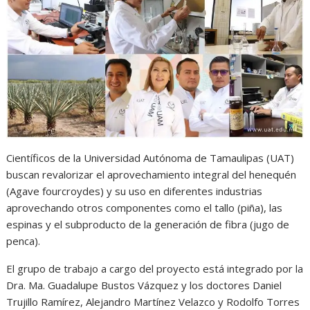
s
b
e
g
t
A
o
n
r
p
o
g
a
p
k
e
m
r
Científicos de la Universidad Autónoma de Tamaulipas (UAT)
buscan revalorizar el aprovechamiento integral del henequén
(Agave fourcroydes) y su uso en diferentes industrias
aprovechando otros componentes como el tallo (piña), las
espinas y el subproducto de la generación de fibra (jugo de
penca).
El grupo de trabajo a cargo del proyecto está integrado por la
Dra. Ma. Guadalupe Bustos Vázquez y los doctores Daniel
Trujillo Ramírez, Alejandro Martínez Velazco y Rodolfo Torres