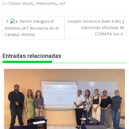
,
,
CÓDIGO VISUAL
TAMAULIPAS
UAT
a
c
s
l
i
t
e
s
e
n
Navegación
Rector inaugura el
Usuario reconoce buen trato y
s
b
e
g
t
de
soluciones efectivas de
Sistema UAT Recolecta en el
entradas
COMAPA Sur
Campus Victoria
A
o
n
r
p
o
g
a
p
k
e
m
Entradas relacionadas
r