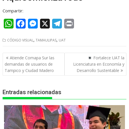
Compartir:
W
F
M
X
T
P
h
a
e
e
r
,
,
CÓDIGO VISUAL
TAMAULIPAS
UAT
a
c
s
l
i
t
e
s
e
n
Navegación
Atiende Comapa Sur las
Fortalece UAT la
s
b
e
g
t
de
demandas de usuarios de
Licenciatura en Economía y
entradas
Tampico y Ciudad Madero
Desarrollo Sustentable
A
o
n
r
p
o
g
a
Entradas relacionadas
p
k
e
m
r