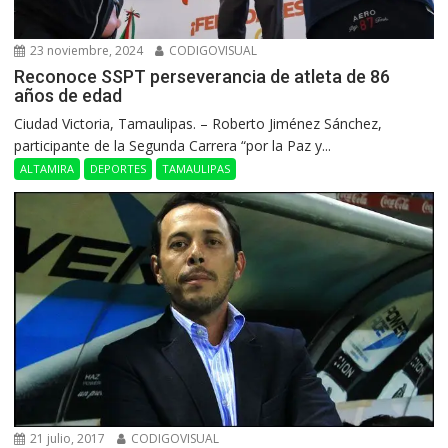
23 noviembre, 2024
CODIGOVISUAL
Reconoce SSPT perseverancia de atleta de 86
años de edad
Ciudad Victoria, Tamaulipas. – Roberto Jiménez Sánchez,
participante de la Segunda Carrera “por la Paz y...
ALTAMIRA
DEPORTES
TAMAULIPAS
21 julio, 2017
CODIGOVISUAL