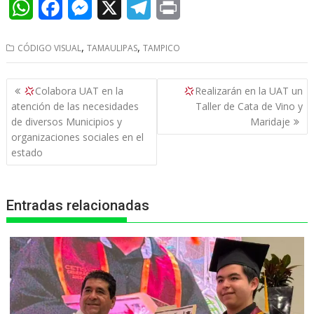
W
F
M
X
T
P
h
a
e
e
r
,
,
CÓDIGO VISUAL
TAMAULIPAS
TAMPICO
a
c
s
l
i
t
e
s
e
n
Navegación
Colabora UAT en la
Realizarán en la UAT un
s
b
e
g
t
de
atención de las necesidades
Taller de Cata de Vino y
entradas
de diversos Municipios y
Maridaje
A
o
n
r
organizaciones sociales en el
p
o
g
a
estado
p
k
e
m
r
Entradas relacionadas