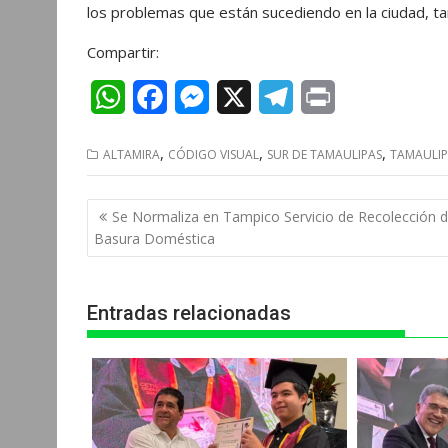
los problemas que están sucediendo en la ciudad, t
Compartir:
W
F
M
X
T
P
h
a
e
e
r
,
,
,
ALTAMIRA
CÓDIGO VISUAL
SUR DE TAMAULIPAS
TAMAULIP
a
c
s
l
i
t
e
s
e
n
Navegación
Se Normaliza en Tampico Servicio de Recolección 
s
b
e
g
t
de
Basura Doméstica
entradas
A
o
n
r
p
o
g
a
Entradas relacionadas
p
k
e
m
r