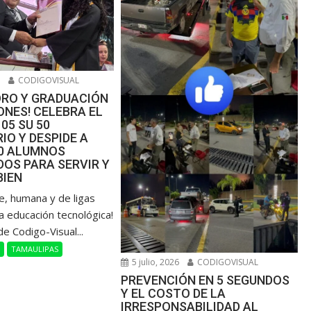
6
CODIGOVISUAL
ORO Y GRADUACIÓN
NES! CELEBRA EL
105 SU 50
IO Y DESPIDE A
00 ALUMNOS
OS PARA SERVIR Y
BIEN
de, humana y de ligas
a educación tecnológica!
de Codigo-Visual...
L
TAMAULIPAS
5 julio, 2026
CODIGOVISUAL
PREVENCIÓN EN 5 SEGUNDOS
Y EL COSTO DE LA
IRRESPONSABILIDAD AL