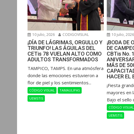
10 julio, 2026
CODIGOVISUAL
10 julio, 202
¡DÍA DE LÁGRIMAS, ORGULLO Y
¡BODA DE 
TRIUNFO! LAS ÁGUILAS DEL
DE CAMPEO
CETis 78 VUELAN ALTO COMO
CBTis No. 
ADULTOS TRANSFORMADOS
ANIVERSAR
MÁS DE 5
​TAMPICO, TAMPS. En una atmósfera
CAPACITAD
donde las emociones estuvieron a
HACER EL 
flor de piel y los sentimientos...
​¡Fiesta gran
CÓDIGO VISUAL
TAMAULIPAS
mayores en l
UEMSTIS
Bajo el sello 
CÓDIGO VISUA
UEMSTIS