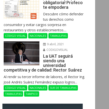
obligatoria! Profeco
te empodera
Descubre cómo defender
tus derechos como
consumidor y evitar cargos sorpresa en
restaurantes y otros establecimientos....
CÓDIGO VISUAL
NACIONALES
TAMAULIPAS
9 abril, 2021
CODIGOVISUAL
La UAT seguirá
siendo una
universidad
competitiva y de calidad: Rector Suárez
Al rendir su tercer informe de labores, el Rector Ing.
José Andrés Suárez Fernández expuso logros...
CÓDIGO VISUAL
NACIONALES
SUR DE TAMAULIPAS
TAMAULIPAS
TAMPICO