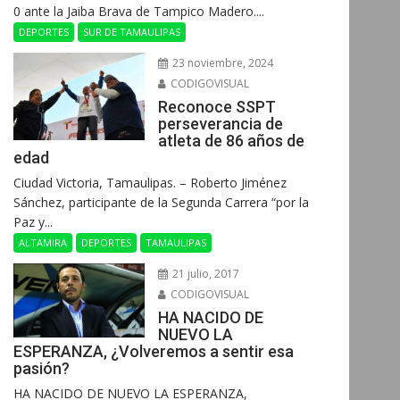
0 ante la Jaiba Brava de Tampico Madero....
DEPORTES
SUR DE TAMAULIPAS
23 noviembre, 2024
CODIGOVISUAL
Reconoce SSPT
perseverancia de
atleta de 86 años de
edad
Ciudad Victoria, Tamaulipas. – Roberto Jiménez
Sánchez, participante de la Segunda Carrera “por la
Paz y...
ALTAMIRA
DEPORTES
TAMAULIPAS
21 julio, 2017
CODIGOVISUAL
HA NACIDO DE
NUEVO LA
ESPERANZA, ¿Volveremos a sentir esa
pasión?
HA NACIDO DE NUEVO LA ESPERANZA,