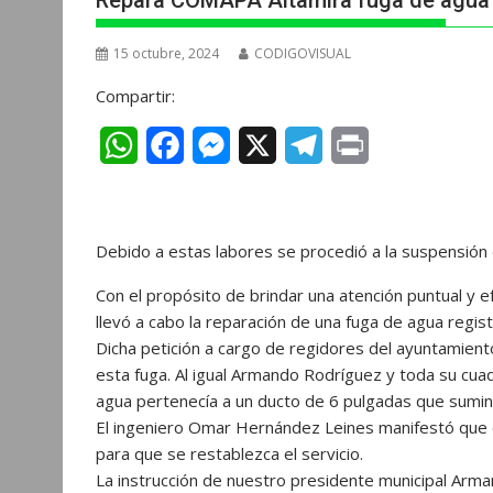
Repara COMAPA Altamira fuga de agua e
15 octubre, 2024
CODIGOVISUAL
Compartir:
W
F
M
X
T
P
h
a
e
e
r
a
c
s
l
i
Debido a estas labores se procedió a la suspensión de
t
e
s
e
n
s
b
e
g
t
Con el propósito de brindar una atención puntual y e
llevó a cabo la reparación de una fuga de agua regist
A
o
n
r
Dicha petición a cargo de regidores del ayuntamiento
p
o
g
a
esta fuga. Al igual Armando Rodríguez y toda su cua
agua pertenecía a un ducto de 6 pulgadas que suminis
p
k
e
m
El ingeniero Omar Hernández Leines manifestó que 
r
para que se restablezca el servicio.
La instrucción de nuestro presidente municipal Arm