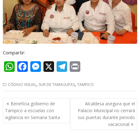
Compartir:
W
F
M
X
T
P
h
a
e
e
r
,
,
CÓDIGO VISUAL
SUR DE TAMAULIPAS
TAMPICO
a
c
s
l
i
t
e
s
e
n
Navegación
Beneficia gobierno de
Alcaldesa asegura que el
s
b
e
g
t
de
Tampico a escuelas con
Palacio Municipal no cerrará
entradas
vigilancia en Semana Santa
sus puertas durante periodo
A
o
n
r
vacacional
p
o
g
a