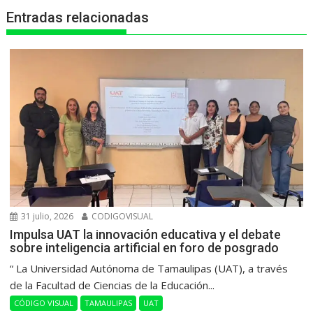
p
k
e
m
Entradas relacionadas
r
31 julio, 2026
CODIGOVISUAL
Impulsa UAT la innovación educativa y el debate
sobre inteligencia artificial en foro de posgrado
“ La Universidad Autónoma de Tamaulipas (UAT), a través
de la Facultad de Ciencias de la Educación...
CÓDIGO VISUAL
TAMAULIPAS
UAT