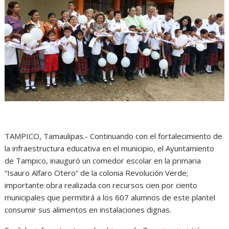
s
b
e
g
t
A
o
n
r
p
o
g
a
p
k
e
m
r
TAMPICO, Tamaulipas.- Continuando con el fortalecimiento de
la infraestructura educativa en el municipio, el Ayuntamiento
de Tampico, inauguró un comedor escolar en la primaria
“Isauro Alfaro Otero” de la colonia Revolución Verde;
importante obra realizada con recursos cien por ciento
municipales que permitirá a los 607 alumnos de este plantel
consumir sus alimentos en instalaciones dignas.