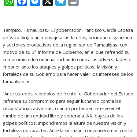
W
F
M
X
T
P
h
a
e
e
r
a
c
s
l
i
Tampico, Tamaulipas.- El gobernador Francisco García Cabeza
t
e
s
e
n
de Vaca dirigió un mensaje a las familias, sociedad organizada
s
b
e
g
t
y sectores productivos de la región sur de Tamaulipas, con
motivo de su 5° Informe de Gobierno, en el que refrendó su
A
o
n
r
compromiso de continuar luchando contra las adversidades e
p
o
g
a
imponer ante los ataques y golpes políticos, la visión y
p
k
e
m
fortaleza de su Gobierno para hacer valer los intereses de los
tamaulipecos.
r
“Ante ustedes, viéndolos de frente, el Gobernador del Estado
refrenda su compromiso para seguir luchando contra las
circunstancias adversas, cuando pretenden intervenir el
rumbo de una entidad libre y soberana. A la bajeza de los
golpes políticos, impondremos la altura de nuestra visión y
fortaleza de carácter. Ante la sinrazón, convenceremos con la