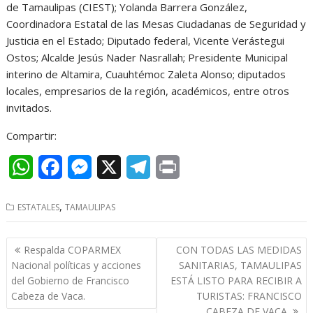
de Tamaulipas (CIEST); Yolanda Barrera González,
Coordinadora Estatal de las Mesas Ciudadanas de Seguridad y
Justicia en el Estado; Diputado federal, Vicente Verástegui
Ostos; Alcalde Jesús Nader Nasrallah; Presidente Municipal
interino de Altamira, Cuauhtémoc Zaleta Alonso; diputados
locales, empresarios de la región, académicos, entre otros
invitados.
Compartir:
W
F
M
X
T
P
h
a
e
e
r
,
ESTATALES
TAMAULIPAS
a
c
s
l
i
t
e
s
e
n
Navegación
Respalda COPARMEX
CON TODAS LAS MEDIDAS
s
b
e
g
t
de
Nacional políticas y acciones
SANITARIAS, TAMAULIPAS
entradas
del Gobierno de Francisco
ESTÁ LISTO PARA RECIBIR A
A
o
n
r
Cabeza de Vaca.
TURISTAS: FRANCISCO
p
o
g
a
CABEZA DE VACA.