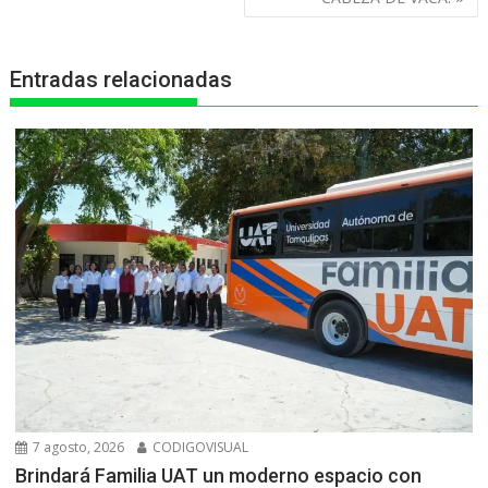
p
k
e
m
r
Entradas relacionadas
7 agosto, 2026
CODIGOVISUAL
Brindará Familia UAT un moderno espacio con