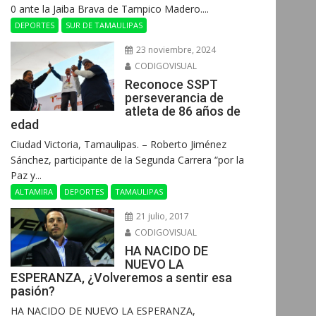
0 ante la Jaiba Brava de Tampico Madero....
DEPORTES
SUR DE TAMAULIPAS
23 noviembre, 2024
CODIGOVISUAL
Reconoce SSPT
perseverancia de
atleta de 86 años de
edad
Ciudad Victoria, Tamaulipas. – Roberto Jiménez
Sánchez, participante de la Segunda Carrera “por la
Paz y...
ALTAMIRA
DEPORTES
TAMAULIPAS
21 julio, 2017
CODIGOVISUAL
HA NACIDO DE
NUEVO LA
ESPERANZA, ¿Volveremos a sentir esa
pasión?
HA NACIDO DE NUEVO LA ESPERANZA,