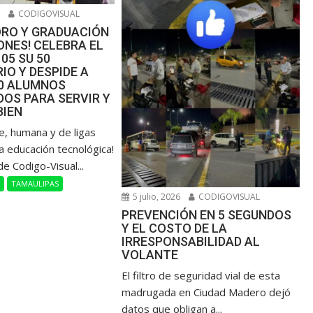
6
CODIGOVISUAL
ORO Y GRADUACIÓN
NES! CELEBRA EL
105 SU 50
IO Y DESPIDE A
00 ALUMNOS
OS PARA SERVIR Y
BIEN
de, humana y de ligas
a educación tecnológica!
de Codigo-Visual...
L
TAMAULIPAS
5 julio, 2026
CODIGOVISUAL
PREVENCIÓN EN 5 SEGUNDOS
Y EL COSTO DE LA
IRRESPONSABILIDAD AL
VOLANTE
​El filtro de seguridad vial de esta
madrugada en Ciudad Madero dejó
datos que obligan a...