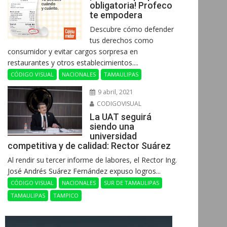
obligatoria! Profeco
te empodera
Descubre cómo defender
tus derechos como
consumidor y evitar cargos sorpresa en
restaurantes y otros establecimientos....
CÓDIGO VISUAL
NACIONALES
TAMAULIPAS
9 abril, 2021
CODIGOVISUAL
La UAT seguirá
siendo una
universidad
competitiva y de calidad: Rector Suárez
Al rendir su tercer informe de labores, el Rector Ing.
José Andrés Suárez Fernández expuso logros...
CÓDIGO VISUAL
NACIONALES
SUR DE TAMAULIPAS
TAMAULIPAS
TAMPICO