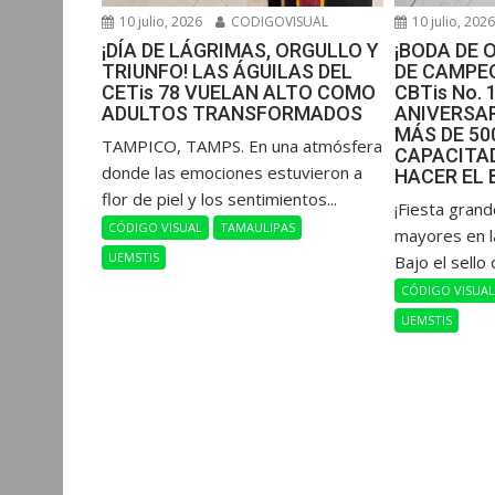
10 julio, 2026
CODIGOVISUAL
10 julio, 202
¡DÍA DE LÁGRIMAS, ORGULLO Y
¡BODA DE 
TRIUNFO! LAS ÁGUILAS DEL
DE CAMPEO
CETis 78 VUELAN ALTO COMO
CBTis No. 
ADULTOS TRANSFORMADOS
ANIVERSAR
MÁS DE 5
​TAMPICO, TAMPS. En una atmósfera
CAPACITAD
donde las emociones estuvieron a
HACER EL 
flor de piel y los sentimientos...
​¡Fiesta gran
CÓDIGO VISUAL
TAMAULIPAS
mayores en l
UEMSTIS
Bajo el sello 
CÓDIGO VISUA
UEMSTIS