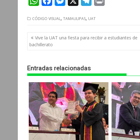
W
F
M
X
T
P
h
a
e
e
r
,
,
CÓDIGO VISUAL
TAMAULIPAS
UAT
a
c
s
l
i
t
e
s
e
n
Navegación
Vive la UAT una fiesta para recibir a estudiantes de
s
b
e
g
t
de
bachillerato
entradas
A
o
n
r
p
o
g
a
Entradas relacionadas
p
k
e
m
r