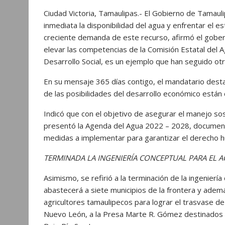
Ciudad Victoria, Tamaulipas.- El Gobierno de Tamau
inmediata la disponibilidad del agua y enfrentar el es
creciente demanda de este recurso, afirmó el gobern
elevar las competencias de la Comisión Estatal del A
Desarrollo Social, es un ejemplo que han seguido ot
En su mensaje 365 días contigo, el mandatario destac
de las posibilidades del desarrollo económico están 
Indicó que con el objetivo de asegurar el manejo sos
presentó la Agenda del Agua 2022 – 2028, documento
medidas a implementar para garantizar el derecho hum
TERMINADA LA INGENIERÍA CONCEPTUAL PARA EL
Asimismo, se refirió a la terminación de la ingenie
abastecerá a siete municipios de la frontera y ademá
agricultores tamaulipecos para lograr el trasvase d
Nuevo León, a la Presa Marte R. Gómez destinados a