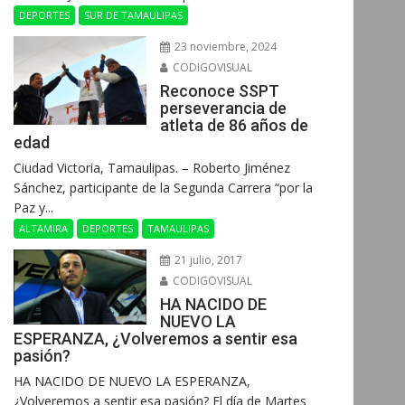
DEPORTES
SUR DE TAMAULIPAS
23 noviembre, 2024
CODIGOVISUAL
Reconoce SSPT
perseverancia de
atleta de 86 años de
edad
Ciudad Victoria, Tamaulipas. – Roberto Jiménez
Sánchez, participante de la Segunda Carrera “por la
Paz y...
ALTAMIRA
DEPORTES
TAMAULIPAS
21 julio, 2017
CODIGOVISUAL
HA NACIDO DE
NUEVO LA
ESPERANZA, ¿Volveremos a sentir esa
pasión?
HA NACIDO DE NUEVO LA ESPERANZA,
¿Volveremos a sentir esa pasión? El día de Martes