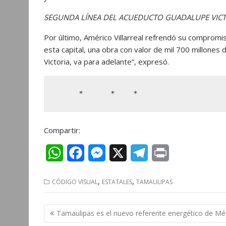
SEGUNDA LÍNEA DEL ACUEDUCTO GUADALUPE VICT
Por último, Américo Villarreal refrendó su compromis
esta capital, una obra con valor de mil 700 millones
Victoria, va para adelante”, expresó.
     *      *    *
Compartir:
W
F
M
X
T
P
h
a
e
e
r
,
,
CÓDIGO VISUAL
ESTATALES
TAMAULIPAS
a
c
s
l
i
t
e
s
e
n
Navegación
Tamaulipas es el nuevo referente energético de Mé
s
b
e
g
t
de