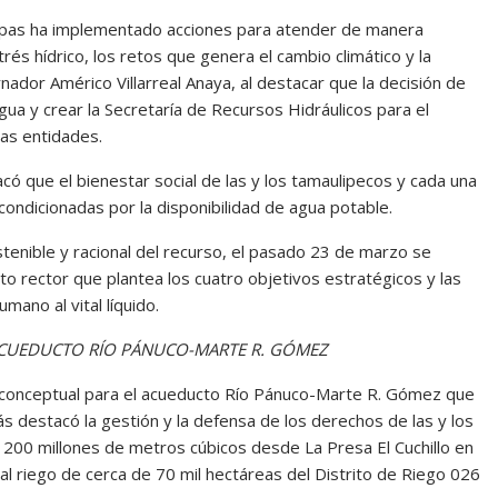
lipas ha implementado acciones para atender de manera
trés hídrico, los retos que genera el cambio climático y la
ador Américo Villarreal Anaya, al destacar que la decisión de
gua y crear la Secretaría de Recursos Hidráulicos para el
ras entidades.
ó que el bienestar social de las y los tamaulipecos y cada una
condicionadas por la disponibilidad de agua potable.
tenible y racional del recurso, el pasado 23 de marzo se
 rector que plantea los cuatro objetivos estratégicos y las
ano al vital líquido.
 ACUEDUCTO RÍO PÁNUCO-MARTE R. GÓMEZ
ría conceptual para el acueducto Río Pánuco-Marte R. Gómez que
s destacó la gestión y la defensa de los derechos de las y los
e 200 millones de metros cúbicos desde La Presa El Cuchillo en
l riego de cerca de 70 mil hectáreas del Distrito de Riego 026