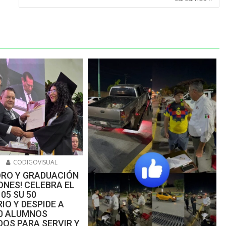
6
CODIGOVISUAL
ORO Y GRADUACIÓN
NES! CELEBRA EL
105 SU 50
IO Y DESPIDE A
00 ALUMNOS
OS PARA SERVIR Y