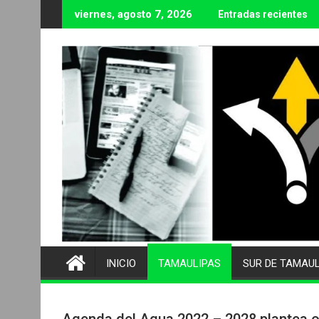
Ir
viernes, agosto 7, 2026
Entradas recientes
al
contenido
INICIO
TAMAULIPAS
SUR DE TAMAU