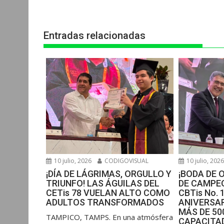
entradas
A
o
n
r
p
o
g
a
Entradas relacionadas
p
k
e
m
r
10 julio, 2026
CODIGOVISUAL
10 julio, 202
¡DÍA DE LÁGRIMAS, ORGULLO Y
¡BODA DE 
TRIUNFO! LAS ÁGUILAS DEL
DE CAMPEO
CETis 78 VUELAN ALTO COMO
CBTis No. 
ADULTOS TRANSFORMADOS
ANIVERSAR
MÁS DE 5
​TAMPICO, TAMPS. En una atmósfera
CAPACITAD