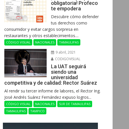
obligatoria! Profeco
te empodera
Descubre cómo defender
tus derechos como
consumidor y evitar cargos sorpresa en
restaurantes y otros establecimientos....
CÓDIGO VISUAL
NACIONALES
TAMAULIPAS
9 abril, 2021
CODIGOVISUAL
La UAT seguirá
siendo una
universidad
competitiva y de calidad: Rector Suárez
Al rendir su tercer informe de labores, el Rector Ing.
José Andrés Suárez Fernández expuso logros...
CÓDIGO VISUAL
NACIONALES
SUR DE TAMAULIPAS
TAMAULIPAS
TAMPICO