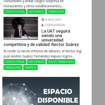
consumidor y evitar cargos sorpresa en
restaurantes y otros establecimientos....
CÓDIGO VISUAL
NACIONALES
TAMAULIPAS
9 abril, 2021
CODIGOVISUAL
La UAT seguirá
siendo una
universidad
competitiva y de calidad: Rector Suárez
Al rendir su tercer informe de labores, el Rector Ing.
José Andrés Suárez Fernández expuso logros...
CÓDIGO VISUAL
NACIONALES
SUR DE TAMAULIPAS
TAMAULIPAS
TAMPICO