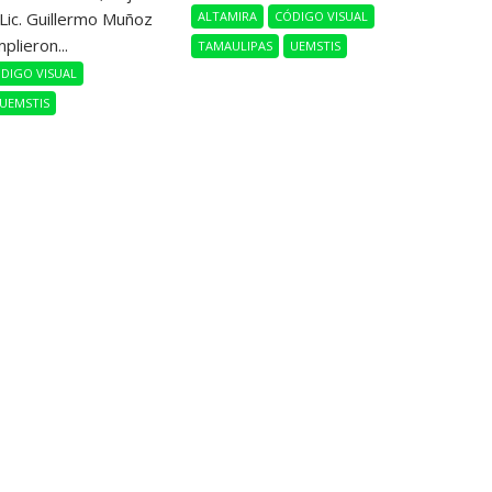
ALTAMIRA
CÓDIGO VISUAL
 Lic. Guillermo Muñoz
plieron...
TAMAULIPAS
UEMSTIS
DIGO VISUAL
UEMSTIS