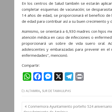
En los centros de Salud también se estarán aplica
completar esquemas de vacunación; se desparasitar
14 años de edad, se proporcionará el beneficio de 
de edad para contribuir así a su buen crecimiento y d
Asimismo, se orientará a 6,930 madres con hijos me
atención médica en caso de infecciones o enfermeda
proporcionará un sobre de vida suero oral. Ad
adolescentes y embarazadas para prevenir en el re
enfermedades’’, mencionó.
Compartir:
W
F
M
X
T
P
h
a
e
e
r
,
ALTAMIRA
SUR DE TAMAULIPAS
a
c
s
l
i
t
e
s
e
n
Navegación
Conmemora Ayuntamiento porteño 524 aniversario
s
b
e
g
t
de
descubrimiento de América