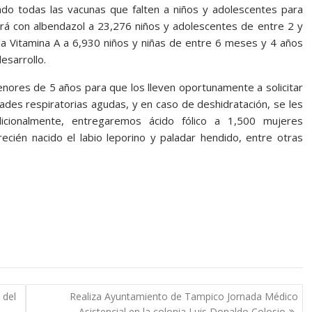
ndo todas las vacunas que falten a niños y adolescentes para
á con albendazol a 23,276 niños y adolescentes de entre 2 y
la Vitamina A a 6,930 niños y niñas de entre 6 meses y 4 años
esarrollo.
nores de 5 años para que los lleven oportunamente a solicitar
des respiratorias agudas, y en caso de deshidratación, se les
icionalmente, entregaremos ácido fólico a 1,500 mujeres
cién nacido el labio leporino y paladar hendido, entre otras
 del
Realiza Ayuntamiento de Tampico Jornada Médico
Asistencial en la colonia Luis Donaldo Colosio