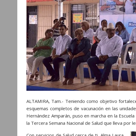
r
ALTAMIRA, Tam.- Teniendo como objetivo fortalece
esquemas completos de vacunación en las unidadesd
Hernández Amparán, puso en marcha en la Escuela Pr
la Tercera Semana Nacional de Salud que lleva por le
Con servicios de Salud cerca de ti, Alma Laura