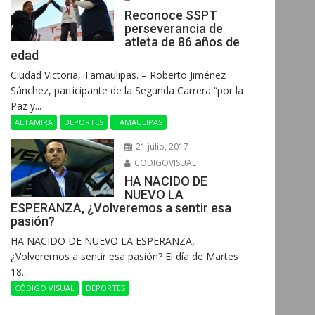
Reconoce SSPT
perseverancia de
atleta de 86 años de
edad
Ciudad Victoria, Tamaulipas. – Roberto Jiménez
Sánchez, participante de la Segunda Carrera “por la
Paz y...
ALTAMIRA
DEPORTES
TAMAULIPAS
21 julio, 2017
CODIGOVISUAL
HA NACIDO DE
NUEVO LA
ESPERANZA, ¿Volveremos a sentir esa
pasión?
HA NACIDO DE NUEVO LA ESPERANZA,
¿Volveremos a sentir esa pasión? El día de Martes
18...
CÓDIGO VISUAL
DEPORTES