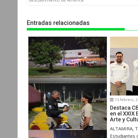
entradas
A
o
n
r
p
o
g
a
Entradas relacionadas
p
k
e
m
r
13 febrero, 
Destaca CB
en el XXIX 
Arte y Cul
ALTAMIRA, T
Estudiantes d