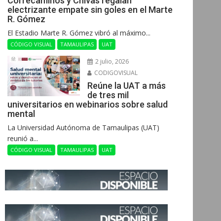
Correcaminos y Chivas regalan
electrizante empate sin goles en el Marte
R. Gómez
El Estadio Marte R. Gómez vibró al máximo...
CÓDIGO VISUAL
TAMAULIPAS
UAT
2 julio, 2026
CODIGOVISUAL
Reúne la UAT a más
de tres mil
universitarios en webinarios sobre salud
mental
La Universidad Autónoma de Tamaulipas (UAT)
reunió a...
CÓDIGO VISUAL
TAMAULIPAS
UAT