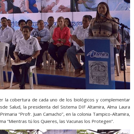
r la cobertura de cada uno de los biológicos y complementar
e Salud, la presidenta del Sistema DIF Altamira, Alma Laura
imaria “Profr. Juan Camacho’’, en la colonia Tampico-Altamira,
ma “Mientras tú los Quieres, las Vacunas los Protegen’’.