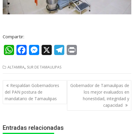
Compartir:
W
F
M
X
T
P
h
a
e
e
r
,
ALTAMIRA
SUR DE TAMAULIPAS
a
c
s
l
i
t
e
s
e
n
Navegación
Respaldan Gobernadores
Gobernador de Tamaulipas de
s
b
e
g
t
de
del PAN postura de
los mejor evaluados en
entradas
mandatario de Tamaulipas
honestidad, integridad y
A
o
n
r
capacidad
p
o
g
a
p
k
e
m
Entradas relacionadas
r