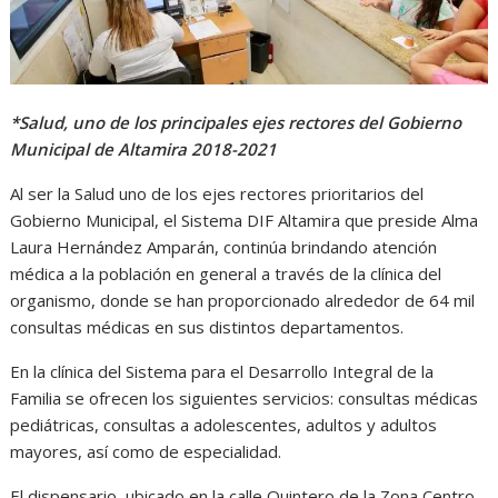
p
o
g
a
p
k
e
m
r
*Salud, uno de los principales ejes rectores del Gobierno
Municipal de Altamira 2018-2021
Al ser la Salud uno de los ejes rectores prioritarios del
Gobierno Municipal, el Sistema DIF Altamira que preside Alma
Laura Hernández Amparán, continúa brindando atención
médica a la población en general a través de la clínica del
organismo, donde se han proporcionado alrededor de 64 mil
consultas médicas en sus distintos departamentos.
En la clínica del Sistema para el Desarrollo Integral de la
Familia se ofrecen los siguientes servicios: consultas médicas
pediátricas, consultas a adolescentes, adultos y adultos
mayores, así como de especialidad.
El dispensario, ubicado en la calle Quintero de la Zona Centro,