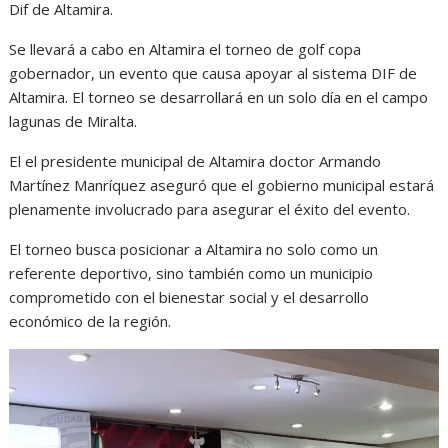
t
e
s
e
n
Dif de Altamira.
s
b
e
g
t
Se llevará a cabo en Altamira el torneo de golf copa
gobernador, un evento que causa apoyar al sistema DIF de
A
o
n
r
Altamira. El torneo se desarrollará en un solo día en el campo
p
o
g
a
lagunas de Miralta.
p
k
e
m
El el presidente municipal de Altamira doctor Armando
r
Martínez Manríquez aseguró que el gobierno municipal estará
plenamente involucrado para asegurar el éxito del evento.
El torneo busca posicionar a Altamira no solo como un
referente deportivo, sino también como un municipio
comprometido con el bienestar social y el desarrollo
económico de la región.