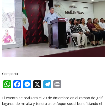
Compartir:
W
F
M
X
T
P
h
a
e
e
r
El evento se realizará el 20 de diciembre en el campo de golf
a
c
s
l
i
lagunas de miralta y tendrá un enfoque social beneficiando el