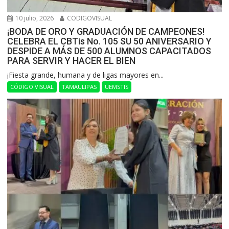
10 julio, 2026
CODIGOVISUAL
¡BODA DE ORO Y GRADUACIÓN DE CAMPEONES!
CELEBRA EL CBTis No. 105 SU 50 ANIVERSARIO Y
DESPIDE A MÁS DE 500 ALUMNOS CAPACITADOS
PARA SERVIR Y HACER EL BIEN
​¡Fiesta grande, humana y de ligas mayores en...
CÓDIGO VISUAL
TAMAULIPAS
UEMSTIS