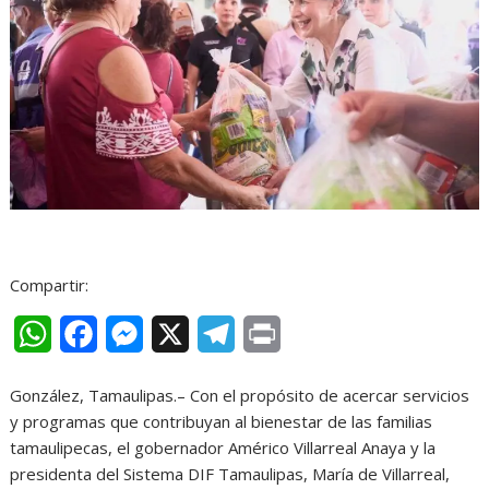
Compartir:
W
F
M
X
T
P
h
a
e
e
r
González, Tamaulipas.– Con el propósito de acercar servicios
a
c
s
l
i
y programas que contribuyan al bienestar de las familias
t
e
s
e
n
tamaulipecas, el gobernador Américo Villarreal Anaya y la
presidenta del Sistema DIF Tamaulipas, María de Villarreal,
s
b
e
g
t