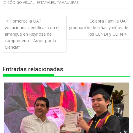
,
,
CÓDIGO VISUAL
ESTATALES
TAMAULIPAS
a
c
s
l
i
t
e
s
e
n
Navegación
Fomenta la UAT
Celebra Familia UAT
s
b
e
g
t
de
vocaciones científicas con el
graduación de niñas y niños de
entradas
arranque en Reynosa del
los CENDI y CDIN
A
o
n
r
campamento “Amor por la
p
o
g
a
Ciencia”
p
k
e
m
r
Entradas relacionadas