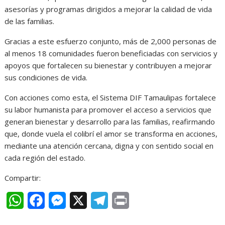
asesorías y programas dirigidos a mejorar la calidad de vida
de las familias.
Gracias a este esfuerzo conjunto, más de 2,000 personas de
al menos 18 comunidades fueron beneficiadas con servicios y
apoyos que fortalecen su bienestar y contribuyen a mejorar
sus condiciones de vida.
Con acciones como esta, el Sistema DIF Tamaulipas fortalece
su labor humanista para promover el acceso a servicios que
generan bienestar y desarrollo para las familias, reafirmando
que, donde vuela el colibrí el amor se transforma en acciones,
mediante una atención cercana, digna y con sentido social en
cada región del estado.
Compartir:
W
F
M
X
T
P
h
a
e
e
r