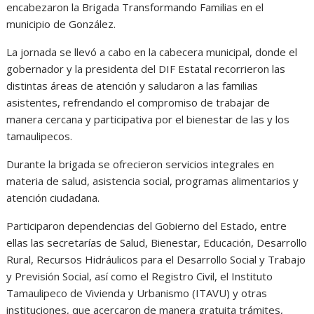
encabezaron la Brigada Transformando Familias en el
A
o
n
r
municipio de González.
p
o
g
a
La jornada se llevó a cabo en la cabecera municipal, donde el
p
k
e
m
gobernador y la presidenta del DIF Estatal recorrieron las
distintas áreas de atención y saludaron a las familias
r
asistentes, refrendando el compromiso de trabajar de
manera cercana y participativa por el bienestar de las y los
tamaulipecos.
Durante la brigada se ofrecieron servicios integrales en
materia de salud, asistencia social, programas alimentarios y
atención ciudadana.
Participaron dependencias del Gobierno del Estado, entre
ellas las secretarías de Salud, Bienestar, Educación, Desarrollo
Rural, Recursos Hidráulicos para el Desarrollo Social y Trabajo
y Previsión Social, así como el Registro Civil, el Instituto
Tamaulipeco de Vivienda y Urbanismo (ITAVU) y otras
instituciones, que acercaron de manera gratuita trámites,