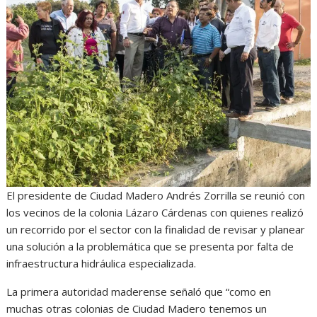
t
e
s
e
n
s
b
e
g
t
A
o
n
r
p
o
g
a
p
k
e
m
r
El presidente de Ciudad Madero Andrés Zorrilla se reunió con
los vecinos de la colonia Lázaro Cárdenas con quienes realizó
un recorrido por el sector con la finalidad de revisar y planear
una solución a la problemática que se presenta por falta de
infraestructura hidráulica especializada.
La primera autoridad maderense señaló que “como en
muchas otras colonias de Ciudad Madero tenemos un