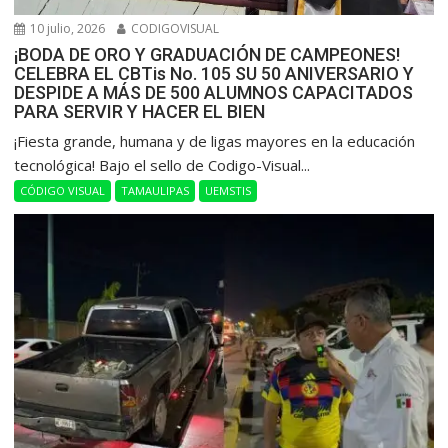
10 julio, 2026
CODIGOVISUAL
¡BODA DE ORO Y GRADUACIÓN DE CAMPEONES!
CELEBRA EL CBTis No. 105 SU 50 ANIVERSARIO Y
DESPIDE A MÁS DE 500 ALUMNOS CAPACITADOS
PARA SERVIR Y HACER EL BIEN
​¡Fiesta grande, humana y de ligas mayores en la educación
tecnológica! Bajo el sello de Codigo-Visual...
CÓDIGO VISUAL
TAMAULIPAS
UEMSTIS