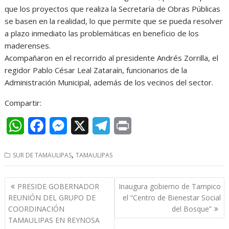
que los proyectos que realiza la Secretaría de Obras Públicas
se basen en la realidad, lo que permite que se pueda resolver
a plazo inmediato las problemáticas en beneficio de los
maderenses.
Acompañaron en el recorrido al presidente Andrés Zorrilla, el
regidor Pablo César Leal Zataraín, funcionarios de la
Administración Municipal, además de los vecinos del sector.
Compartir:
W
F
M
X
T
P
h
a
e
e
r
,
SUR DE TAMAULIPAS
TAMAULIPAS
a
c
s
l
i
t
e
s
e
n
Navegación
PRESIDE GOBERNADOR
Inaugura gobierno de Tampico
s
b
e
g
t
de
REUNIÓN DEL GRUPO DE
el “Centro de Bienestar Social
entradas
COORDINACIÓN
del Bosque”
A
o
n
r
TAMAULIPAS EN REYNOSA