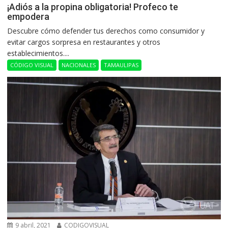
¡Adiós a la propina obligatoria! Profeco te
empodera
Descubre cómo defender tus derechos como consumidor y
evitar cargos sorpresa en restaurantes y otros
establecimientos....
CÓDIGO VISUAL
NACIONALES
TAMAULIPAS
9 abril, 2021
CODIGOVISUAL