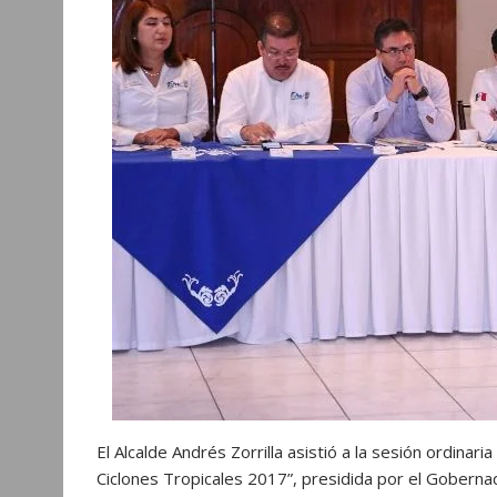
p
o
g
a
p
k
e
m
r
El Alcalde Andrés Zorrilla asistió a la sesión ordina
Ciclones Tropicales 2017”, presidida por el Goberna