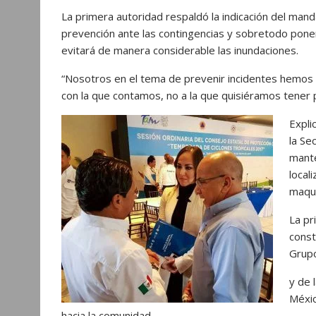
La primera autoridad respaldó la indicación del man
prevención ante las contingencias y sobretodo poner
evitará de manera considerable las inundaciones.
“Nosotros en el tema de prevenir incidentes hemos 
con la que contamos, no a la que quisiéramos tener p
Expli
la Se
mante
local
maqui
La pr
const
Grupo
y de 
Méxic
hacia la comunidad.