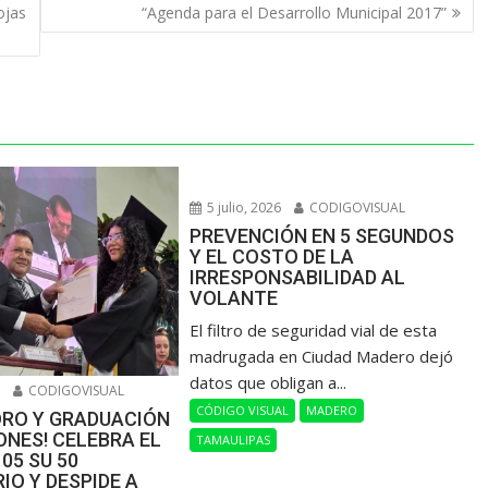
ojas
“Agenda para el Desarrollo Municipal 2017”
5 julio, 2026
CODIGOVISUAL
PREVENCIÓN EN 5 SEGUNDOS
Y EL COSTO DE LA
IRRESPONSABILIDAD AL
VOLANTE
​El filtro de seguridad vial de esta
madrugada en Ciudad Madero dejó
datos que obligan a...
6
CODIGOVISUAL
CÓDIGO VISUAL
MADERO
ORO Y GRADUACIÓN
NES! CELEBRA EL
TAMAULIPAS
105 SU 50
IO Y DESPIDE A