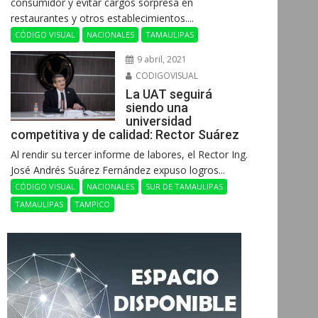
consumidor y evitar cargos sorpresa en
restaurantes y otros establecimientos....
CÓDIGO VISUAL
NACIONALES
TAMAULIPAS
9 abril, 2021
CODIGOVISUAL
La UAT seguirá
siendo una
universidad
competitiva y de calidad: Rector Suárez
Al rendir su tercer informe de labores, el Rector Ing.
José Andrés Suárez Fernández expuso logros...
CÓDIGO VISUAL
NACIONALES
SUR DE TAMAULIPAS
TAMAULIPAS
TAMPICO