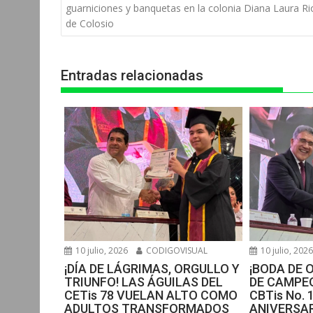
s
b
e
g
t
de
guarniciones y banquetas en la colonia Diana Laura Ri
entradas
de Colosio
A
o
n
r
p
o
g
a
Entradas relacionadas
p
k
e
m
r
10 julio, 2026
CODIGOVISUAL
10 julio, 202
¡DÍA DE LÁGRIMAS, ORGULLO Y
¡BODA DE 
TRIUNFO! LAS ÁGUILAS DEL
DE CAMPEO
CETis 78 VUELAN ALTO COMO
CBTis No. 
ADULTOS TRANSFORMADOS
ANIVERSAR