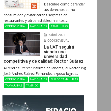
Descubre cómo defender
tus derechos como
consumidor y evitar cargos sorpresa en
restaurantes y otros establecimientos....
CÓDIGO VISUAL
NACIONALES
TAMAULIPAS
9 abril, 2021
CODIGOVISUAL
La UAT seguirá
siendo una
universidad
competitiva y de calidad: Rector Suárez
Al rendir su tercer informe de labores, el Rector Ing.
José Andrés Suárez Fernández expuso logros...
CÓDIGO VISUAL
NACIONALES
SUR DE TAMAULIPAS
TAMAULIPAS
TAMPICO