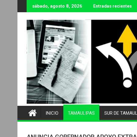
Ir
sábado, agosto 8, 2026
Entradas recientes
al
contenido
INICIO
TAMAULIPAS
SUR DE TAMAU