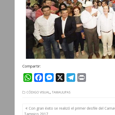
Compartir:
W
F
M
X
T
P
h
a
e
e
r
,
CÓDIGO VISUAL
TAMAULIPAS
a
c
s
l
i
t
e
s
e
n
Navegación
Con gran éxito se realizó el primer desfile del Carna
s
b
e
g
t
de
Tampico 2017