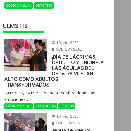
CÓDIGO VISUAL
DEPORTES
UEMSTIS
10 julio, 2026
CODIGOVISUAL
¡DÍA DE LÁGRIMAS,
ORGULLO Y TRIUNFO!
LAS ÁGUILAS DEL
CETis 78 VUELAN
ALTO COMO ADULTOS
TRANSFORMADOS
​TAMPICO, TAMPS. En una atmósfera donde las
emociones...
CÓDIGO VISUAL
TAMAULIPAS
UEMSTIS
10 julio, 2026
CODIGOVISUAL
¡BODA DE ORO Y