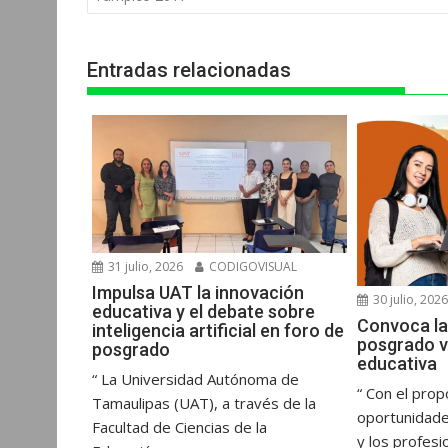
entradas
A
o
n
r
p
o
g
a
Entradas relacionadas
p
k
e
m
r
31 julio, 2026
CODIGOVISUAL
Impulsa UAT la innovación
30 julio, 202
educativa y el debate sobre
Convoca la
inteligencia artificial en foro de
posgrado v
posgrado
educativa
“ La Universidad Autónoma de
“ Con el prop
Tamaulipas (UAT), a través de la
oportunidade
Facultad de Ciencias de la
y los profesi