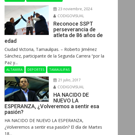
23 noviembre, 2024
CODIGOVISUAL
Reconoce SSPT
perseverancia de
atleta de 86 años de
edad
Ciudad Victoria, Tamaulipas. – Roberto Jiménez
Sánchez, participante de la Segunda Carrera “por la
Paz y...
ALTAMIRA
DEPORTES
TAMAULIPAS
21 julio, 2017
CODIGOVISUAL
HA NACIDO DE
NUEVO LA
ESPERANZA, ¿Volveremos a sentir esa
pasión?
HA NACIDO DE NUEVO LA ESPERANZA,
¿Volveremos a sentir esa pasión? El día de Martes
18...