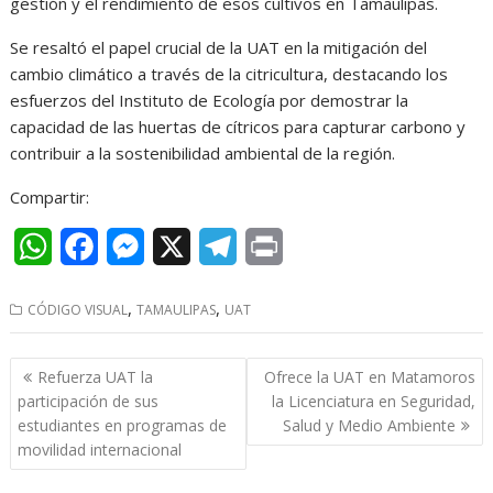
gestión y el rendimiento de esos cultivos en Tamaulipas.
Se resaltó el papel crucial de la UAT en la mitigación del
cambio climático a través de la citricultura, destacando los
esfuerzos del Instituto de Ecología por demostrar la
capacidad de las huertas de cítricos para capturar carbono y
contribuir a la sostenibilidad ambiental de la región.
Compartir:
W
F
M
X
T
P
h
a
e
e
r
,
,
CÓDIGO VISUAL
TAMAULIPAS
UAT
a
c
s
l
i
t
e
s
e
n
Navegación
Refuerza UAT la
Ofrece la UAT en Matamoros
s
b
e
g
t
de
participación de sus
la Licenciatura en Seguridad,
entradas
estudiantes en programas de
Salud y Medio Ambiente
A
o
n
r
movilidad internacional
p
o
g
a