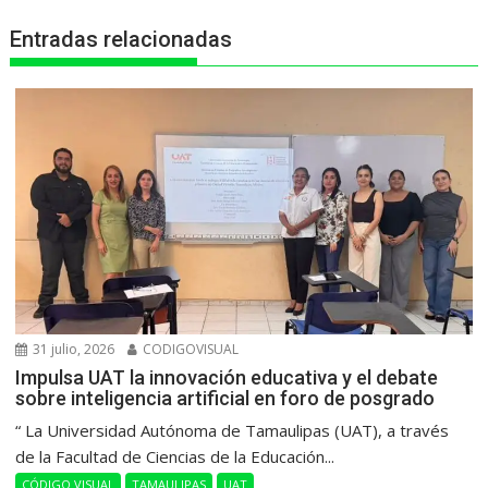
p
k
e
m
Entradas relacionadas
r
31 julio, 2026
CODIGOVISUAL
Impulsa UAT la innovación educativa y el debate
sobre inteligencia artificial en foro de posgrado
“ La Universidad Autónoma de Tamaulipas (UAT), a través
de la Facultad de Ciencias de la Educación...
CÓDIGO VISUAL
TAMAULIPAS
UAT