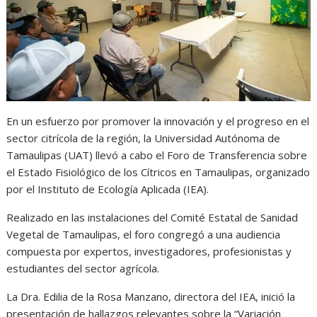
A
o
n
r
p
o
g
a
p
k
e
m
r
En un esfuerzo por promover la innovación y el progreso en el
sector citrícola de la región, la Universidad Autónoma de
Tamaulipas (UAT) llevó a cabo el Foro de Transferencia sobre
el Estado Fisiológico de los Cítricos en Tamaulipas, organizado
por el Instituto de Ecología Aplicada (IEA).
Realizado en las instalaciones del Comité Estatal de Sanidad
Vegetal de Tamaulipas, el foro congregó a una audiencia
compuesta por expertos, investigadores, profesionistas y
estudiantes del sector agrícola.
La Dra. Edilia de la Rosa Manzano, directora del IEA, inició la
presentación de hallazgos relevantes sobre la “Variación