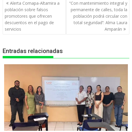
Navegación
Alerta Comapa-Altamira a
“Con mantenimiento integral y
s
b
e
g
t
de
población sobre falsos
permanente de calles, toda la
entradas
promotores que ofrecen
población podrá circular con
A
o
n
r
descuentos en el pago de
total seguridad’’: Alma Laura
p
o
g
a
servicios
Amparán
p
k
e
m
r
Entradas relacionadas