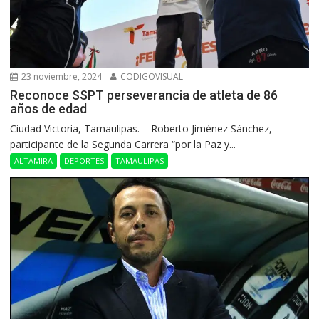
23 noviembre, 2024
CODIGOVISUAL
Reconoce SSPT perseverancia de atleta de 86
años de edad
Ciudad Victoria, Tamaulipas. – Roberto Jiménez Sánchez,
participante de la Segunda Carrera “por la Paz y...
ALTAMIRA
DEPORTES
TAMAULIPAS