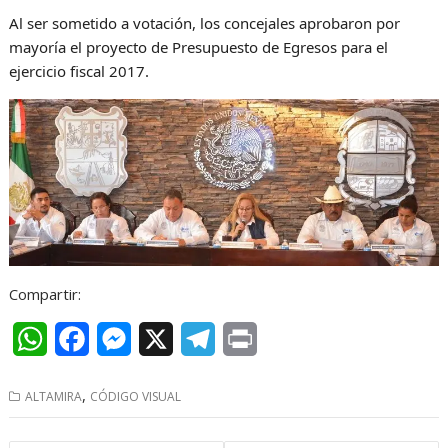
Al ser sometido a votación, los concejales aprobaron por
mayoría el proyecto de Presupuesto de Egresos para el
ejercicio fiscal 2017.
Compartir:
W
F
M
X
T
P
h
a
e
e
r
,
ALTAMIRA
CÓDIGO VISUAL
a
c
s
l
i
t
e
s
e
n