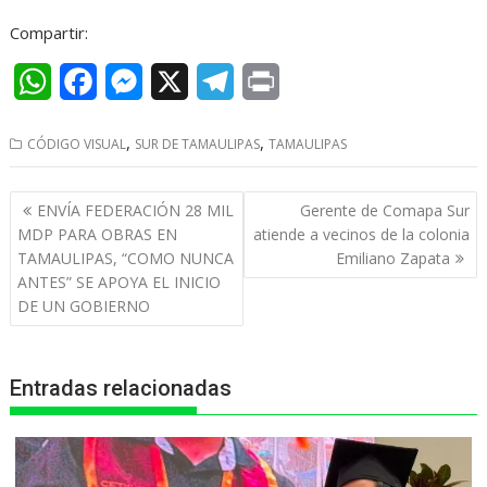
Compartir:
W
F
M
X
T
P
h
a
e
e
r
,
,
CÓDIGO VISUAL
SUR DE TAMAULIPAS
TAMAULIPAS
a
c
s
l
i
t
e
s
e
n
Navegación
ENVÍA FEDERACIÓN 28 MIL
Gerente de Comapa Sur
s
b
e
g
t
de
MDP PARA OBRAS EN
atiende a vecinos de la colonia
entradas
TAMAULIPAS, “COMO NUNCA
Emiliano Zapata
A
o
n
r
ANTES” SE APOYA EL INICIO
p
o
g
a
DE UN GOBIERNO
p
k
e
m
r
Entradas relacionadas