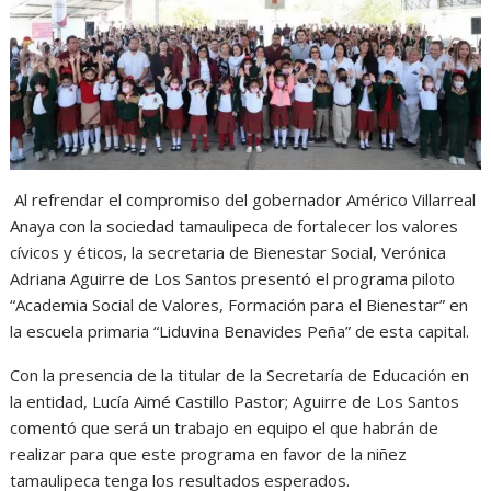
A
o
n
r
p
o
g
a
p
k
e
m
r
Al refrendar el compromiso del gobernador Américo Villarreal
Anaya con la sociedad tamaulipeca de fortalecer los valores
cívicos y éticos, la secretaria de Bienestar Social, Verónica
Adriana Aguirre de Los Santos presentó el programa piloto
“Academia Social de Valores, Formación para el Bienestar” en
la escuela primaria “Liduvina Benavides Peña” de esta capital.
Con la presencia de la titular de la Secretaría de Educación en
la entidad, Lucía Aimé Castillo Pastor; Aguirre de Los Santos
comentó que será un trabajo en equipo el que habrán de
realizar para que este programa en favor de la niñez
tamaulipeca tenga los resultados esperados.