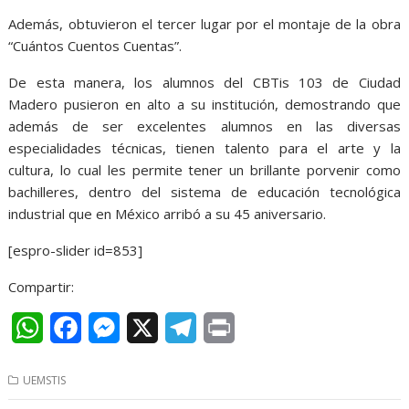
Además, obtuvieron el tercer lugar por el montaje de la obra
“Cuántos Cuentos Cuentas”.
De esta manera, los alumnos del CBTis 103 de Ciudad
Madero pusieron en alto a su institución, demostrando que
además de ser excelentes alumnos en las diversas
especialidades técnicas, tienen talento para el arte y la
cultura, lo cual les permite tener un brillante porvenir como
bachilleres, dentro del sistema de educación tecnológica
industrial que en México arribó a su 45 aniversario.
[espro-slider id=853]
Compartir:
W
F
M
X
T
P
h
a
e
e
r
UEMSTIS
a
c
s
l
i