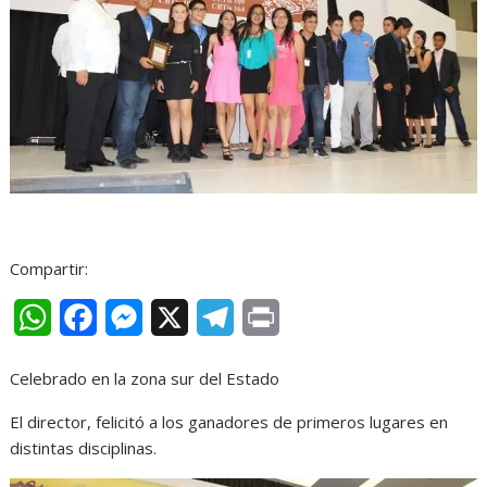
Compartir:
W
F
M
X
T
P
h
a
e
e
r
Celebrado en la zona sur del Estado
a
c
s
l
i
El director, felicitó a los ganadores de primeros lugares en
t
e
s
e
n
distintas disciplinas.
s
b
e
g
t