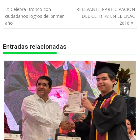
t
e
s
e
n
Navegación
Celebra Bronco con
RELEVANTE PARTICIPACION
s
b
e
g
t
de
ciudadanos logros del primer
DEL CETis 78 EN EL ENAC
entradas
año
2016
A
o
n
r
p
o
g
a
Entradas relacionadas
p
k
e
m
r