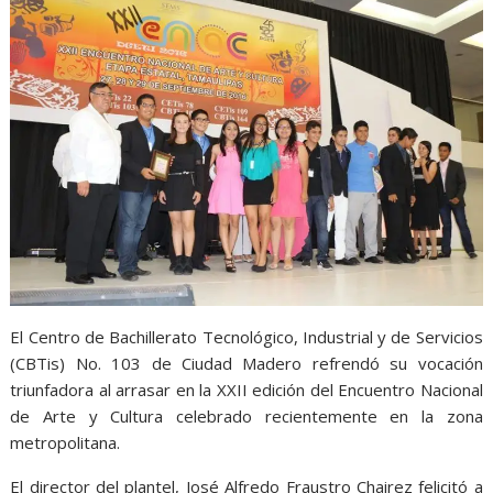
A
o
n
r
p
o
g
a
p
k
e
m
r
El Centro de Bachillerato Tecnológico, Industrial y de Servicios
(CBTis) No. 103 de Ciudad Madero refrendó su vocación
triunfadora al arrasar en la XXII edición del Encuentro Nacional
de Arte y Cultura celebrado recientemente en la zona
metropolitana.
El director del plantel, José Alfredo Fraustro Chairez felicitó a