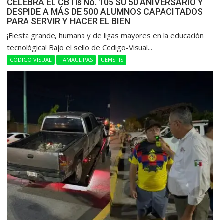
CELEBRA EL CBTis No. 105 SU 50 ANIVERSARIO Y
DESPIDE A MÁS DE 500 ALUMNOS CAPACITADOS
PARA SERVIR Y HACER EL BIEN
​¡Fiesta grande, humana y de ligas mayores en la educación
tecnológica! Bajo el sello de Codigo-Visual...
CÓDIGO VISUAL
TAMAULIPAS
UEMSTIS