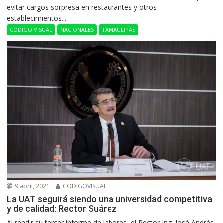
evitar cargos sorpresa en restaurantes y otros
establecimientos....
CÓDIGO VISUAL
NACIONALES
TAMAULIPAS
9 abril, 2021
CODIGOVISUAL
La UAT seguirá siendo una universidad competitiva
y de calidad: Rector Suárez
Al rendir su tercer informe de labores, el Rector Ing. José Andrés