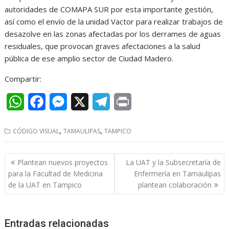
autoridades de COMAPA SUR por esta importante gestión,
así como el envío de la unidad Vactor para realizar trabajos de
desazolve en las zonas afectadas por los derrames de aguas
residuales, que provocan graves afectaciones a la salud
pública de ese amplio sector de Ciudad Madero.
Compartir:
W
F
M
X
T
P
h
a
e
e
r
,
,
CÓDIGO VISUAL
TAMAULIPAS
TAMPICO
a
c
s
l
i
t
e
s
e
n
Navegación
Plantean nuevos proyectos
La UAT y la Subsecretaría de
s
b
e
g
t
de
para la Facultad de Medicina
Enfermería en Tamaulipas
entradas
de la UAT en Tampico
plantean colaboración
A
o
n
r
p
o
g
a
Entradas relacionadas
p
k
e
m