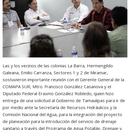
s
b
e
g
t
A
o
n
r
p
o
g
a
p
k
e
m
r
Las y los vecinos de las colonias La Barra, Hermengildo
Galeana, Emilio Carranza, Sectores 1 y 2 de Miramar,
sostuvieron importante reunión con el Gerente General de la
COMAPA SUR, Mtro. Francisco González Casanova y el
Diputado Federal Erasmo González Robledo, quien hizo
entrega de una solicitud al Gobierno de Tamaulipas para ir de
por medio ante la Secretaría de Recursos Hidráulicos y la
Comisión Nacional del Agua, para la integración del proyecto
de planeación para la introducción del servicio de drenaje
sanitario a través del Programa de Agua Potable, Drenaje y