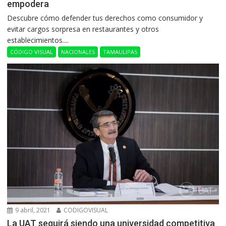
empodera
Descubre cómo defender tus derechos como consumidor y
evitar cargos sorpresa en restaurantes y otros
establecimientos....
CÓDIGO VISUAL
NACIONALES
TAMAULIPAS
9 abril, 2021
CODIGOVISUAL
La UAT seguirá siendo una universidad competitiva