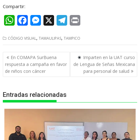
Compartir:
W
F
M
X
T
P
h
a
e
e
r
,
,
CÓDIGO VISUAL
TAMAULIPAS
TAMPICO
a
c
s
l
i
t
e
s
e
n
Navegación
En COMAPA SurBuena
Imparten en la UAT curso
s
b
e
g
t
de
respuesta a campaña en favor
de Lengua de Señas Mexicana
entradas
de niños con cáncer
para personal de salud
A
o
n
r
p
o
g
a
Entradas relacionadas
p
k
e
m
r