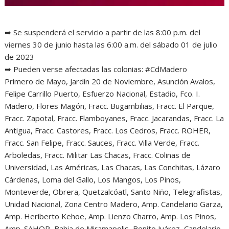
➡ Se suspenderá el servicio a partir de las 8:00 p.m. del
viernes 30 de junio hasta las 6:00 a.m. del sábado 01 de julio
de 2023
➡ Pueden verse afectadas las colonias: #CdMadero
Primero de Mayo, Jardín 20 de Noviembre, Asunción Avalos,
Felipe Carrillo Puerto, Esfuerzo Nacional, Estadio, Fco. I.
Madero, Flores Magón, Fracc. Bugambilias, Fracc. El Parque,
Fracc. Zapotal, Fracc. Flamboyanes, Fracc. Jacarandas, Fracc. La
Antigua, Fracc. Castores, Fracc. Los Cedros, Fracc. ROHER,
Fracc. San Felipe, Fracc. Sauces, Fracc. Villa Verde, Fracc.
Arboledas, Fracc. Militar Las Chacas, Fracc. Colinas de
Universidad, Las Américas, Las Chacas, Las Conchitas, Lázaro
Cárdenas, Loma del Gallo, Los Mangos, Los Pinos,
Monteverde, Obrera, Quetzalcóatl, Santo Niño, Telegrafistas,
Unidad Nacional, Zona Centro Madero, Amp. Candelario Garza,
Amp. Heriberto Kehoe, Amp. Lienzo Charro, Amp. Los Pinos,
Amp. SAHOP, Bahia de Miramapolis, Benito Juárez, Candelario