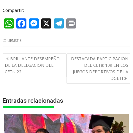
Compartir:
W
F
M
X
T
P
h
a
e
e
r
UEMSTIS
a
c
s
l
i
t
e
s
e
n
Navegación
BRILLANTE DESEMPEÑO
DESTACADA PARTICIPACION
s
b
e
g
t
de
DE LA DELEGACION DEL
DEL CETis 109 EN LOS
entradas
CETis 22
JUEGOS DEPORTIVOS DE LA
A
o
n
r
DGETI
p
o
g
a
p
k
e
m
Entradas relacionadas
r