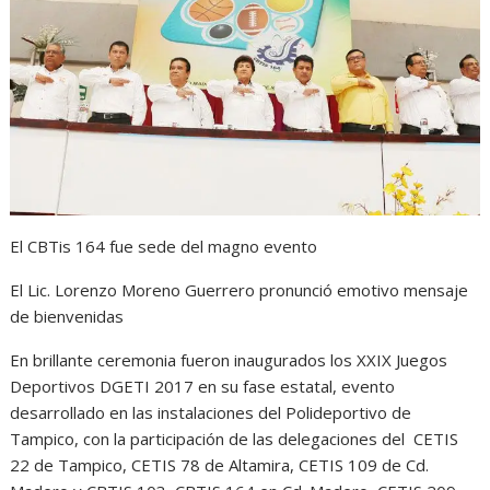
s
b
e
g
t
A
o
n
r
p
o
g
a
p
k
e
m
r
El CBTis 164 fue sede del magno evento
El Lic. Lorenzo Moreno Guerrero pronunció emotivo mensaje
de bienvenidas
En brillante ceremonia fueron inaugurados los XXIX Juegos
Deportivos DGETI 2017 en su fase estatal, evento
desarrollado en las instalaciones del Polideportivo de
Tampico, con la participación de las delegaciones del CETIS
22 de Tampico, CETIS 78 de Altamira, CETIS 109 de Cd.