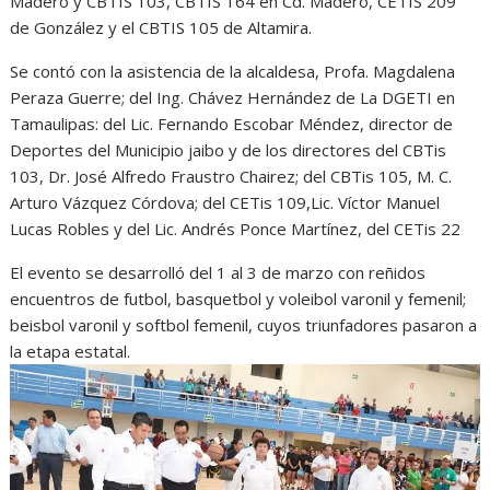
Madero y CBTIS 103, CBTIS 164 en Cd. Madero, CETIS 209
de González y el CBTIS 105 de Altamira.
Se contó con la asistencia de la alcaldesa, Profa. Magdalena
Peraza Guerre; del Ing. Chávez Hernández de La DGETI en
Tamaulipas: del Lic. Fernando Escobar Méndez, director de
Deportes del Municipio jaibo y de los directores del CBTis
103, Dr. José Alfredo Fraustro Chairez; del CBTis 105, M. C.
Arturo Vázquez Córdova; del CETis 109,Lic. Víctor Manuel
Lucas Robles y del Lic. Andrés Ponce Martínez, del CETis 22
El evento se desarrolló del 1 al 3 de marzo con reñidos
encuentros de futbol, basquetbol y voleibol varonil y femenil;
beisbol varonil y softbol femenil, cuyos triunfadores pasaron a
la etapa estatal.