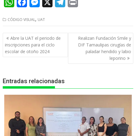
W
F
M
X
T
P
h
a
e
e
r
,
CÓDIGO VISUAL
UAT
a
c
s
l
i
t
e
s
e
n
Navegación
Abre la UAT el periodo de
Realizan Fundación Smile y
s
b
e
g
t
de
inscripciones para el ciclo
DIF Tamaulipas cirugías de
entradas
escolar de otoño 2024
paladar hendido y labio
A
o
n
r
leporino
p
o
g
a
p
k
e
m
Entradas relacionadas
r