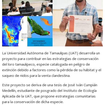
s
b
e
g
t
A
o
n
r
p
o
g
a
p
k
e
m
r
La Universidad Autónoma de Tamaulipas (UAT) desarrolla un
proyecto para contribuir en las estrategias de conservación
del loro tamaulipeco, especie catalogada en peligro de
extinción debido a factores como la pérdida de su hábitat y el
saqueo de nidos para la venta clandestina.
Este proyecto se deriva de una tesis de José Iván Cumpián
Medellín, estudiante de posgrado del Instituto de Ecología
Aplicada de la UAT, que propone estrategias comunitarias
para la conservación de dicha especie.