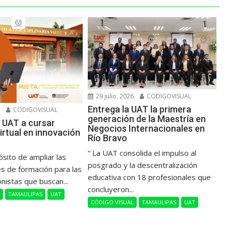
29 julio, 2026
CODIGOVISUAL
Entrega la UAT la primera
6
CODIGOVISUAL
generación de la Maestría en
 UAT a cursar
Negocios Internacionales en
irtual en innovación
Río Bravo
“ La UAT consolida el impulso al
ósito de ampliar las
posgrado y la descentralización
s de formación para las
educativa con 18 profesionales que
onistas que buscan...
concluyeron...
L
TAMAULIPAS
UAT
CÓDIGO VISUAL
TAMAULIPAS
UAT