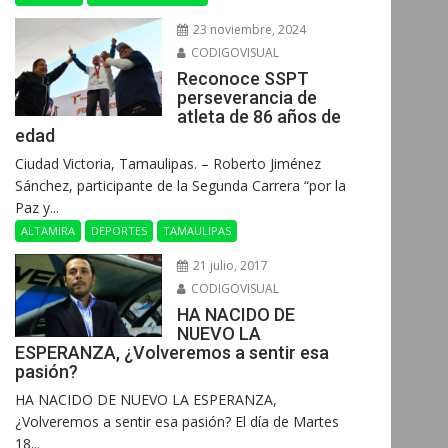
23 noviembre, 2024
CODIGOVISUAL
Reconoce SSPT
perseverancia de
atleta de 86 años de
edad
Ciudad Victoria, Tamaulipas. – Roberto Jiménez
Sánchez, participante de la Segunda Carrera “por la
Paz y...
ALTAMIRA
DEPORTES
TAMAULIPAS
21 julio, 2017
CODIGOVISUAL
HA NACIDO DE
NUEVO LA
ESPERANZA, ¿Volveremos a sentir esa
pasión?
HA NACIDO DE NUEVO LA ESPERANZA,
¿Volveremos a sentir esa pasión? El día de Martes
18...