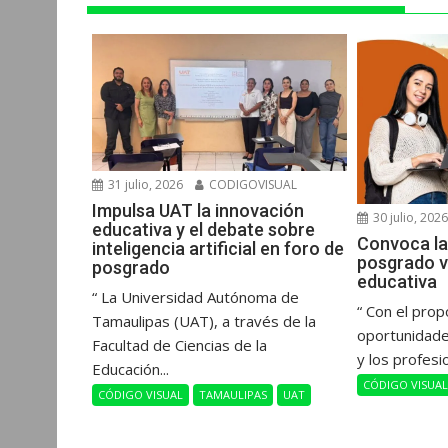
p
k
e
m
r
31 julio, 2026
CODIGOVISUAL
Impulsa UAT la innovación
30 julio, 202
educativa y el debate sobre
Convoca la
inteligencia artificial en foro de
posgrado v
posgrado
educativa
“ La Universidad Autónoma de
“ Con el prop
Tamaulipas (UAT), a través de la
oportunidade
Facultad de Ciencias de la
y los profesi
Educación...
CÓDIGO VISUA
CÓDIGO VISUAL
TAMAULIPAS
UAT