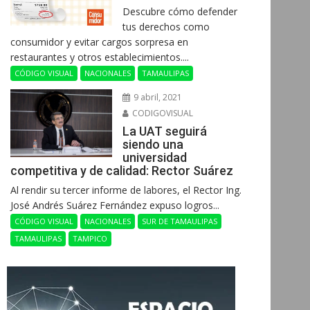
Descubre cómo defender
tus derechos como
consumidor y evitar cargos sorpresa en
restaurantes y otros establecimientos....
CÓDIGO VISUAL
NACIONALES
TAMAULIPAS
9 abril, 2021
CODIGOVISUAL
La UAT seguirá
siendo una
universidad
competitiva y de calidad: Rector Suárez
Al rendir su tercer informe de labores, el Rector Ing.
José Andrés Suárez Fernández expuso logros...
CÓDIGO VISUAL
NACIONALES
SUR DE TAMAULIPAS
TAMAULIPAS
TAMPICO