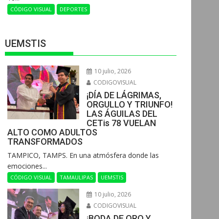
CÓDIGO VISUAL
DEPORTES
UEMSTIS
10 julio, 2026
CODIGOVISUAL
¡DÍA DE LÁGRIMAS,
ORGULLO Y TRIUNFO!
LAS ÁGUILAS DEL
CETis 78 VUELAN
ALTO COMO ADULTOS
TRANSFORMADOS
​TAMPICO, TAMPS. En una atmósfera donde las
emociones...
CÓDIGO VISUAL
TAMAULIPAS
UEMSTIS
10 julio, 2026
CODIGOVISUAL
¡BODA DE ORO Y