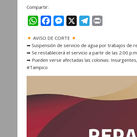
Compartir:
W
F
M
X
T
P
h
a
e
e
r
AVISO DE CORTE
a
c
s
l
i
➡ Suspensión de servicio de agua por trabajos de re
t
e
s
e
n
➡ Se restablecerá el servicio a partir de las 2:00 p
➡ Pueden verse afectadas las colonias: Insurgentes
s
b
e
g
t
#Tampico
A
o
n
r
p
o
g
a
p
k
e
m
r