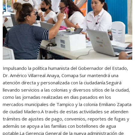
s
b
e
g
t
A
o
n
r
p
o
g
a
p
k
e
m
r
Impulsando la política humanista del Gobernador del Estado,
Dr. Américo Villarreal Anaya, Comapa Sur mantendrá una
atención directa y personalizada con la ciudadanía.Seguirá
llevando servicios a las colonias y diversos sitios de la ciudad,
como las jornadas realizadas en dias pasados en los
mercados municipales de Tampico y la colonia Emiliano Zapata
de ciudad Madero.A través de estas actividades se atienden
trámites de ajustes de pago, convenios, reportes de fugas y
además se apoya a las familias con botellones de agua
potable.La Gerencia General de la nueva administración de