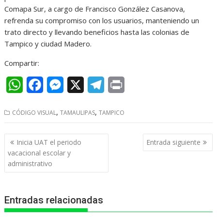
Comapa Sur, a cargo de Francisco González Casanova,
refrenda su compromiso con los usuarios, manteniendo un
trato directo y llevando beneficios hasta las colonias de
Tampico y ciudad Madero.
Compartir:
W
F
M
X
T
P
h
a
e
e
r
,
,
CÓDIGO VISUAL
TAMAULIPAS
TAMPICO
a
c
s
l
i
t
e
s
e
n
Navegación
Inicia UAT el periodo
Entrada siguiente
s
b
e
g
t
de
vacacional escolar y
entradas
administrativo
A
o
n
r
p
o
g
a
Entradas relacionadas
p
k
e
m
r