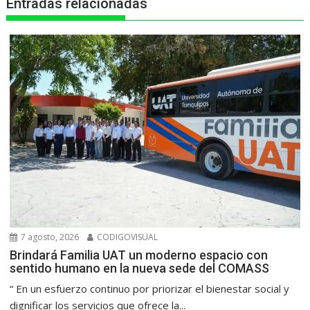
Entradas relacionadas
p
k
e
m
r
7 agosto, 2026
CODIGOVISUAL
Brindará Familia UAT un moderno espacio con
sentido humano en la nueva sede del COMASS
“ En un esfuerzo continuo por priorizar el bienestar social y
dignificar los servicios que ofrece la...