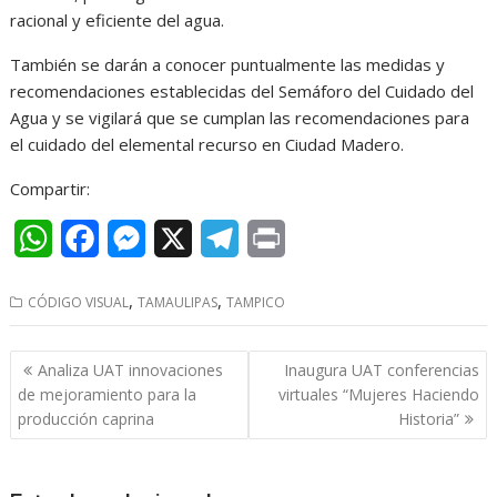
racional y eficiente del agua.
También se darán a conocer puntualmente las medidas y
recomendaciones establecidas del Semáforo del Cuidado del
Agua y se vigilará que se cumplan las recomendaciones para
el cuidado del elemental recurso en Ciudad Madero.
Compartir:
W
F
M
X
T
P
h
a
e
e
r
,
,
CÓDIGO VISUAL
TAMAULIPAS
TAMPICO
a
c
s
l
i
t
e
s
e
n
Navegación
Analiza UAT innovaciones
Inaugura UAT conferencias
s
b
e
g
t
de
de mejoramiento para la
virtuales “Mujeres Haciendo
entradas
producción caprina
Historia”
A
o
n
r
p
o
g
a