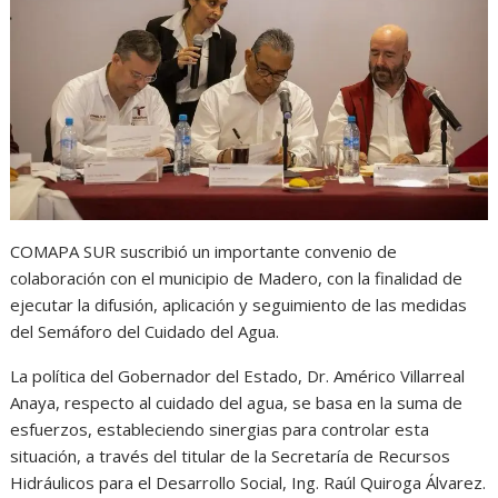
s
b
e
g
t
A
o
n
r
p
o
g
a
p
k
e
m
r
COMAPA SUR suscribió un importante convenio de
colaboración con el municipio de Madero, con la finalidad de
ejecutar la difusión, aplicación y seguimiento de las medidas
del Semáforo del Cuidado del Agua.
La política del Gobernador del Estado, Dr. Américo Villarreal
Anaya, respecto al cuidado del agua, se basa en la suma de
esfuerzos, estableciendo sinergias para controlar esta
situación, a través del titular de la Secretaría de Recursos
Hidráulicos para el Desarrollo Social, Ing. Raúl Quiroga Álvarez.