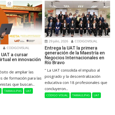
29 julio, 2026
CODIGOVISUAL
Entrega la UAT la primera
6
CODIGOVISUAL
generación de la Maestría en
 UAT a cursar
Negocios Internacionales en
irtual en innovación
Río Bravo
“ La UAT consolida el impulso al
ósito de ampliar las
posgrado y la descentralización
s de formación para las
educativa con 18 profesionales que
onistas que buscan...
concluyeron...
L
TAMAULIPAS
UAT
CÓDIGO VISUAL
TAMAULIPAS
UAT