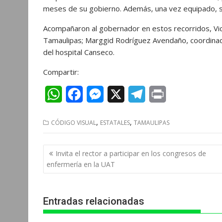
meses de su gobierno. Además, una vez equipado, se 
Acompañaron al gobernador en estos recorridos, Vic
Tamaulipas; Marggid Rodríguez Avendaño, coordinador
del hospital Canseco.
Compartir:
W
F
M
X
T
P
h
a
e
e
r
,
,
CÓDIGO VISUAL
ESTATALES
TAMAULIPAS
a
c
s
l
i
t
e
s
e
n
Navegación
Invita el rector a participar en los congresos de
s
b
e
g
t
de
enfermería en la UAT
entradas
A
o
n
r
p
o
g
a
Entradas relacionadas
p
k
e
m