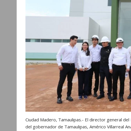
p
o
g
a
p
k
e
m
r
Ciudad Madero, Tamaulipas.- El director general del 
del gobernador de Tamaulipas, Américo Villarreal Ana