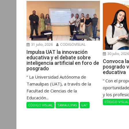
r
31 julio, 2026
CODIGOVISUAL
Impulsa UAT la innovación
30 julio, 202
educativa y el debate sobre
Convoca la
inteligencia artificial en foro de
posgrado v
posgrado
educativa
“ La Universidad Autónoma de
“ Con el prop
Tamaulipas (UAT), a través de la
oportunidade
Facultad de Ciencias de la
y los profesi
Educación...
CÓDIGO VISUA
CÓDIGO VISUAL
TAMAULIPAS
UAT