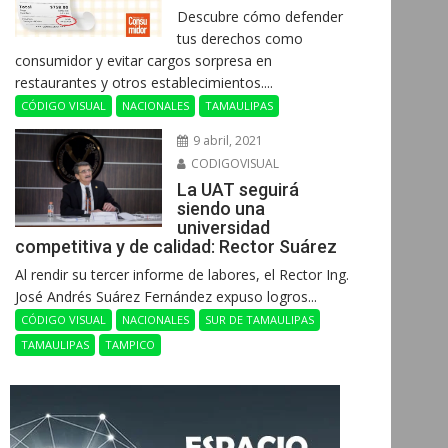
Descubre cómo defender
tus derechos como
consumidor y evitar cargos sorpresa en
restaurantes y otros establecimientos....
CÓDIGO VISUAL
NACIONALES
TAMAULIPAS
9 abril, 2021
CODIGOVISUAL
La UAT seguirá
siendo una
universidad
competitiva y de calidad: Rector Suárez
Al rendir su tercer informe de labores, el Rector Ing.
José Andrés Suárez Fernández expuso logros...
CÓDIGO VISUAL
NACIONALES
SUR DE TAMAULIPAS
TAMAULIPAS
TAMPICO