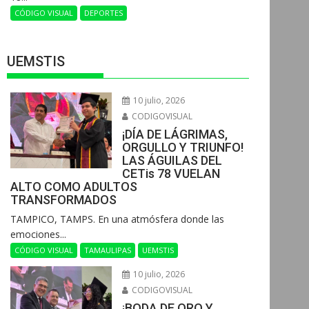
CÓDIGO VISUAL
DEPORTES
UEMSTIS
10 julio, 2026
CODIGOVISUAL
¡DÍA DE LÁGRIMAS,
ORGULLO Y TRIUNFO!
LAS ÁGUILAS DEL
CETis 78 VUELAN
ALTO COMO ADULTOS
TRANSFORMADOS
​TAMPICO, TAMPS. En una atmósfera donde las
emociones...
CÓDIGO VISUAL
TAMAULIPAS
UEMSTIS
10 julio, 2026
CODIGOVISUAL
¡BODA DE ORO Y