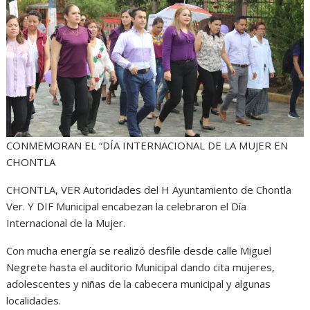
s
b
e
g
t
A
o
n
r
p
o
g
a
p
k
e
m
r
CONMEMORAN EL “DÍA INTERNACIONAL DE LA MUJER EN
CHONTLA
CHONTLA, VER Autoridades del H Ayuntamiento de Chontla
Ver. Y DIF Municipal encabezan la celebraron el Día
Internacional de la Mujer.
Con mucha energía se realizó desfile desde calle Miguel
Negrete hasta el auditorio Municipal dando cita mujeres,
adolescentes y niñas de la cabecera municipal y algunas
localidades.