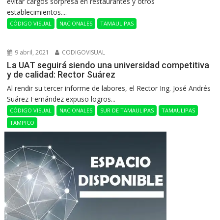
evitar cargos sorpresa en restaurantes y otros
establecimientos....
CÓDIGO VISUAL
NACIONALES
TAMAULIPAS
9 abril, 2021
CODIGOVISUAL
La UAT seguirá siendo una universidad competitiva
y de calidad: Rector Suárez
Al rendir su tercer informe de labores, el Rector Ing. José Andrés
Suárez Fernández expuso logros...
CÓDIGO VISUAL
NACIONALES
SUR DE TAMAULIPAS
TAMAULIPAS
TAMPICO