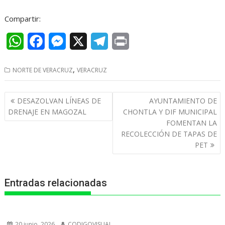
Compartir:
W
F
M
X
T
P
h
a
e
e
r
,
NORTE DE VERACRUZ
VERACRUZ
a
c
s
l
i
t
e
s
e
n
Navegación
DESAZOLVAN LÍNEAS DE
AYUNTAMIENTO DE
s
b
e
g
t
de
DRENAJE EN MAGOZAL
CHONTLA Y DIF MUNICIPAL
entradas
FOMENTAN LA
A
o
n
r
RECOLECCIÓN DE TAPAS DE
p
o
g
a
PET
p
k
e
m
r
Entradas relacionadas
20 junio, 2026
CODIGOVISUAL