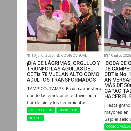
10 julio, 2026
CODIGOVISUAL
10 julio, 202
¡DÍA DE LÁGRIMAS, ORGULLO Y
¡BODA DE 
TRIUNFO! LAS ÁGUILAS DEL
DE CAMPEO
CETis 78 VUELAN ALTO COMO
CBTis No. 
ADULTOS TRANSFORMADOS
ANIVERSAR
MÁS DE 5
​TAMPICO, TAMPS. En una atmósfera
CAPACITAD
donde las emociones estuvieron a
HACER EL 
flor de piel y los sentimientos...
​¡Fiesta gran
CÓDIGO VISUAL
TAMAULIPAS
mayores en l
UEMSTIS
Bajo el sello 
CÓDIGO VISUA