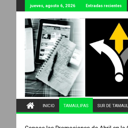
Ir
jueves, agosto 6, 2026
Entradas recientes
al
contenido
INICIO
TAMAULIPAS
SUR DE TAMAU