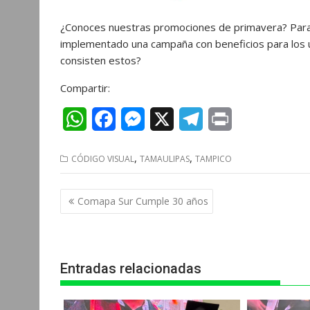
¿Conoces nuestras promociones de primavera? Para 
implementado una campaña con beneficios para los us
consisten estos?
Compartir:
W
F
M
X
T
P
h
a
e
e
r
,
,
CÓDIGO VISUAL
TAMAULIPAS
TAMPICO
a
c
s
l
i
t
e
s
e
n
Navegación
Comapa Sur Cumple 30 años
s
b
e
g
t
de
entradas
A
o
n
r
p
o
g
a
Entradas relacionadas
p
k
e
m
r