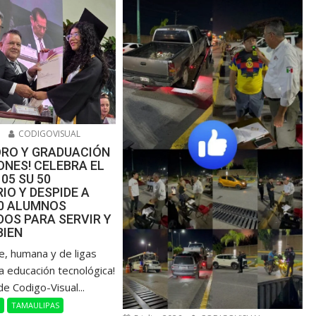
6
CODIGOVISUAL
ORO Y GRADUACIÓN
NES! CELEBRA EL
105 SU 50
IO Y DESPIDE A
00 ALUMNOS
OS PARA SERVIR Y
BIEN
de, humana y de ligas
a educación tecnológica!
de Codigo-Visual...
L
TAMAULIPAS