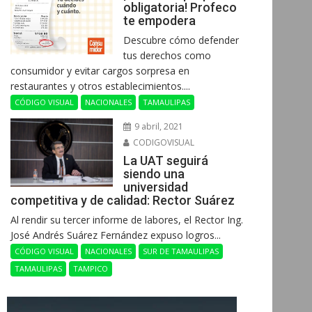
obligatoria! Profeco
te empodera
Descubre cómo defender
tus derechos como
consumidor y evitar cargos sorpresa en
restaurantes y otros establecimientos....
CÓDIGO VISUAL
NACIONALES
TAMAULIPAS
9 abril, 2021
CODIGOVISUAL
La UAT seguirá
siendo una
universidad
competitiva y de calidad: Rector Suárez
Al rendir su tercer informe de labores, el Rector Ing.
José Andrés Suárez Fernández expuso logros...
CÓDIGO VISUAL
NACIONALES
SUR DE TAMAULIPAS
TAMAULIPAS
TAMPICO