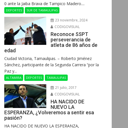
0 ante la Jaiba Brava de Tampico Madero....
DEPORTES
SUR DE TAMAULIPAS
23 noviembre, 2024
CODIGOVISUAL
Reconoce SSPT
perseverancia de
atleta de 86 años de
edad
Ciudad Victoria, Tamaulipas. – Roberto Jiménez
Sánchez, participante de la Segunda Carrera “por la
Paz y...
ALTAMIRA
DEPORTES
TAMAULIPAS
21 julio, 2017
CODIGOVISUAL
HA NACIDO DE
NUEVO LA
ESPERANZA, ¿Volveremos a sentir esa
pasión?
HA NACIDO DE NUEVO LA ESPERANZA,