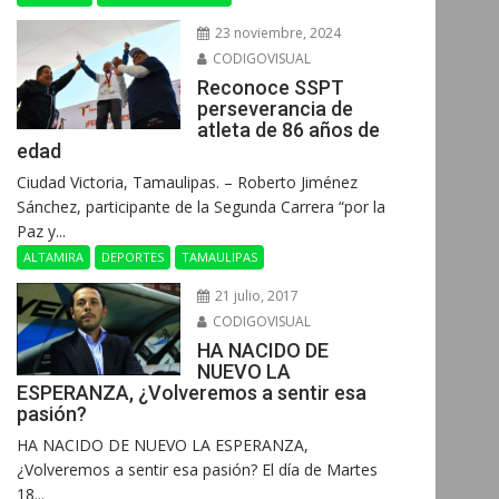
23 noviembre, 2024
CODIGOVISUAL
Reconoce SSPT
perseverancia de
atleta de 86 años de
edad
Ciudad Victoria, Tamaulipas. – Roberto Jiménez
Sánchez, participante de la Segunda Carrera “por la
Paz y...
ALTAMIRA
DEPORTES
TAMAULIPAS
21 julio, 2017
CODIGOVISUAL
HA NACIDO DE
NUEVO LA
ESPERANZA, ¿Volveremos a sentir esa
pasión?
HA NACIDO DE NUEVO LA ESPERANZA,
¿Volveremos a sentir esa pasión? El día de Martes
18...