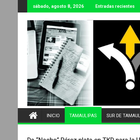
Ir
sábado, agosto 8, 2026
Entradas recientes
al
contenido
INICIO
TAMAULIPAS
SUR DE TAMAU