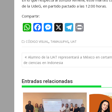
En lo que respecta al softbol femenil, este martes c
de la UdeG, en partido pactado a las 12:00 horas.
Compartir:
W
F
M
X
T
P
h
a
e
e
r
,
,
CÓDIGO VISUAL
TAMAULIPAS
UAT
a
c
s
l
i
t
e
s
e
n
Navegación
Alumno de la UAT representará a México en certa
s
b
e
g
t
de
de ciencias en Indonesia
entradas
A
o
n
r
p
o
g
a
Entradas relacionadas
p
k
e
m
r