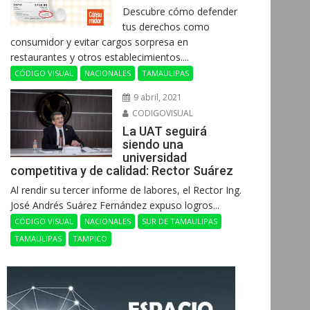
Descubre cómo defender
tus derechos como
consumidor y evitar cargos sorpresa en
restaurantes y otros establecimientos....
CÓDIGO VISUAL
NACIONALES
TAMAULIPAS
9 abril, 2021
CODIGOVISUAL
La UAT seguirá
siendo una
universidad
competitiva y de calidad: Rector Suárez
Al rendir su tercer informe de labores, el Rector Ing.
José Andrés Suárez Fernández expuso logros...
CÓDIGO VISUAL
NACIONALES
SUR DE TAMAULIPAS
TAMAULIPAS
TAMPICO