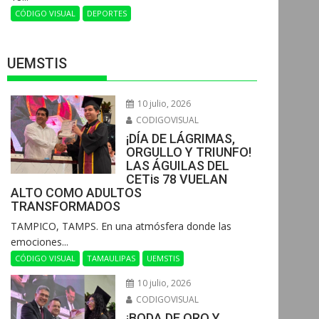
CÓDIGO VISUAL
DEPORTES
UEMSTIS
10 julio, 2026
CODIGOVISUAL
¡DÍA DE LÁGRIMAS,
ORGULLO Y TRIUNFO!
LAS ÁGUILAS DEL
CETis 78 VUELAN
ALTO COMO ADULTOS
TRANSFORMADOS
​TAMPICO, TAMPS. En una atmósfera donde las
emociones...
CÓDIGO VISUAL
TAMAULIPAS
UEMSTIS
10 julio, 2026
CODIGOVISUAL
¡BODA DE ORO Y