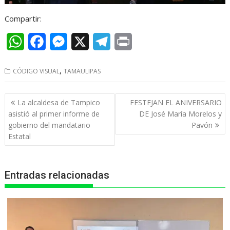
Compartir:
W
F
M
X
T
P
h
a
e
e
r
,
CÓDIGO VISUAL
TAMAULIPAS
a
c
s
l
i
t
e
s
e
n
Navegación
La alcaldesa de Tampico
FESTEJAN EL ANIVERSARIO
s
b
e
g
t
de
asistió al primer informe de
DE José María Morelos y
entradas
gobierno del mandatario
Pavón
A
o
n
r
Estatal
p
o
g
a
p
k
e
m
Entradas relacionadas
r