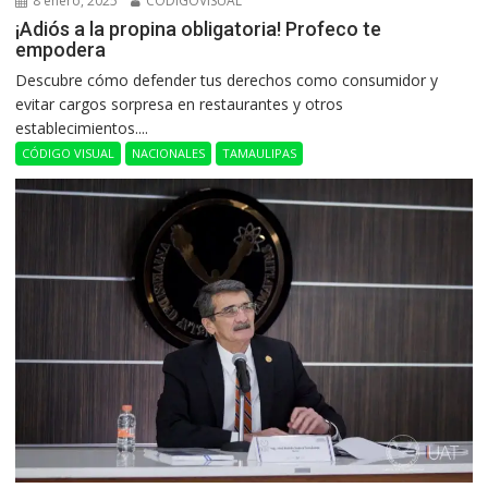
8 enero, 2025
CODIGOVISUAL
¡Adiós a la propina obligatoria! Profeco te
empodera
Descubre cómo defender tus derechos como consumidor y
evitar cargos sorpresa en restaurantes y otros
establecimientos....
CÓDIGO VISUAL
NACIONALES
TAMAULIPAS