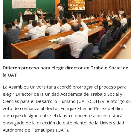
s
b
e
g
t
A
o
n
r
p
o
g
a
p
k
e
m
r
Difieren proceso para elegir director en Trabajo Social de
la UAT
La Asamblea Universitaria acordó prorrogar el proceso para
elegir Director de la Unidad Académica de Trabajo Social y
Ciencias para el Desarrollo Humano (UATSCDH) y le otorgó su
voto de confianza al Rector Enrique Etienne Pérez del Río,
para que designe entre el claustro docente a quien estará
encargado de la dirección de este plantel de la Universidad
Autónoma de Tamaulipas (UAT).