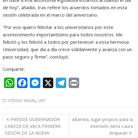
de hoy”, añadió, tras referir los acuerdos tomados en esta
sesión celebrada en el marco del aniversario.
“Por eso quiero felicitar a los universitarios por este
acontecimiento importantísimo para todos nosotros. Me
felicitó y los felicitó a todos por pertenecer a esta hermosa
Universidad, que día a día crece sólidamente y avanza con un
paso seguro y firme”, concluyó.
Compartir:
W
F
M
X
T
P
h
a
e
e
r
,
CÓDIGO VISUAL
UAT
a
c
s
l
i
t
e
s
e
n
Navegación
PRESIDE GOBERNADOR
Altamira, lugar propicio para la
s
b
e
g
t
de
CABEZA DE VACA PRIMERA
inversión: Alma Laura
entradas
SESIÓN DE LA NUEVA
Amparán
A
o
n
r