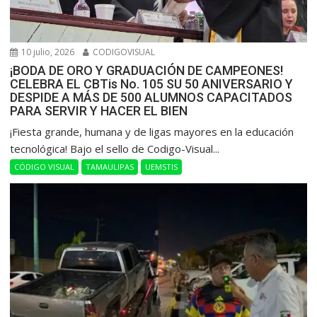
10 julio, 2026
CODIGOVISUAL
¡BODA DE ORO Y GRADUACIÓN DE CAMPEONES!
CELEBRA EL CBTis No. 105 SU 50 ANIVERSARIO Y
DESPIDE A MÁS DE 500 ALUMNOS CAPACITADOS
PARA SERVIR Y HACER EL BIEN
​¡Fiesta grande, humana y de ligas mayores en la educación
tecnológica! Bajo el sello de Codigo-Visual...
CÓDIGO VISUAL
TAMAULIPAS
UEMSTIS