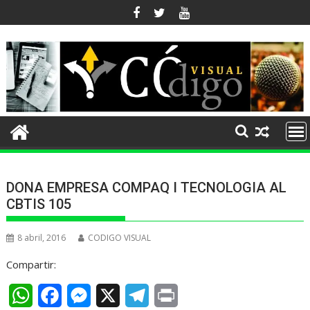
Ir
al
contenido
DONA EMPRESA COMPAQ I TECNOLOGIA AL
CBTIS 105
8 abril, 2016
CODIGO VISUAL
Compartir:
W
F
M
X
T
P