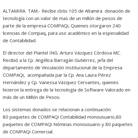
h
a
e
e
r
ALTAMIRA TAM.- Recibe cbtis 105 de Altamira donación de
a
c
s
l
i
tecnología con un valor de mas de un millón de pesos de
t
e
s
e
n
parte de la empresa COMPAQi, Quienes otorgaron 240
licencias de Compaq, para uso académico en la especialidad
s
b
e
g
t
de Contabilidad.
A
o
n
r
El director del Plantel ING. Arturo Vázquez Córdova MC.
p
o
g
a
Recibió a la Cp. Angélica Barragán Gutiérrez, jefa del
p
k
e
m
departamento de Vinculación Institucional de la Empresa
COMPAQi, acompañada par la Cp. Ana Laura Pérez
r
Hernández y Cp. Vanessa Vázquez Cervantes, quienes
hicieron la entrega de la tecnología de Software Valorado en
más de un Millón de Pesos.
Los sistemas donados se relacionan a continuación:
80 paquetes de COMPAQi Contabilidad monousuario,80
paquetes de COMPAQi Nóminas monousuario y 80 paquetes
de COMPAQi Comercial.