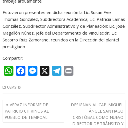
trabaja arduamente.
Estuvieron presentes en dicha reunión la Lic. Susan Eve
Thomas González, Subdirectora Académica; Lic. Patricia Lamas
González, Subdirector Administrativo y de Planeación; Lic. José
Magallón Núñez, Jefe del Departamento de Vinculación; Lic.
Socorro Ruiz Zamorano, reunidos en la Dirección del plantel
prestigiado.
Compartir:
W
F
M
X
T
P
h
a
e
e
r
UEMSTIS
a
c
s
l
i
t
e
s
e
n
Navegación
VERAZ INFORME DE
DESIGNAN AL CAP. MIGUEL
s
b
e
g
t
de
PATRICIO CHIRINOS AL
ÁNGEL SANTIAGO
entradas
PUEBLO DE TEMPOAL
CRISTÓBAL COMO NUEVO
A
o
n
r
DIRECTOR DE TRÁNSITO Y