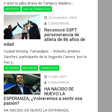
0 ante la Jaiba Brava de Tampico Madero....
DEPORTES
SUR DE TAMAULIPAS
23 noviembre, 2024
CODIGOVISUAL
Reconoce SSPT
perseverancia de
atleta de 86 años de
edad
Ciudad Victoria, Tamaulipas. – Roberto Jiménez
Sánchez, participante de la Segunda Carrera “por la
Paz y...
ALTAMIRA
DEPORTES
TAMAULIPAS
21 julio, 2017
CODIGOVISUAL
HA NACIDO DE
NUEVO LA
ESPERANZA, ¿Volveremos a sentir esa
pasión?
HA NACIDO DE NUEVO LA ESPERANZA,