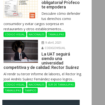
obligatoria! Profeco
te empodera
Descubre cómo defender
tus derechos como
consumidor y evitar cargos sorpresa en
restaurantes y otros establecimientos....
CÓDIGO VISUAL
NACIONALES
TAMAULIPAS
9 abril, 2021
CODIGOVISUAL
La UAT seguirá
siendo una
universidad
competitiva y de calidad: Rector Suárez
Al rendir su tercer informe de labores, el Rector Ing.
José Andrés Suárez Fernández expuso logros...
CÓDIGO VISUAL
NACIONALES
SUR DE TAMAULIPAS
TAMAULIPAS
TAMPICO