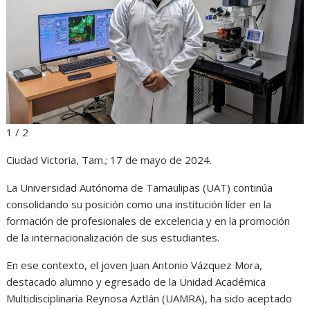
A
o
n
r
p
o
g
a
p
k
e
m
r
1 / 2
Ciudad Victoria, Tam.; 17 de mayo de 2024.
La Universidad Autónoma de Tamaulipas (UAT) continúa
consolidando su posición como una institución líder en la
formación de profesionales de excelencia y en la promoción
de la internacionalización de sus estudiantes.
En ese contexto, el joven Juan Antonio Vázquez Mora,
destacado alumno y egresado de la Unidad Académica
Multidisciplinaria Reynosa Aztlán (UAMRA), ha sido aceptado