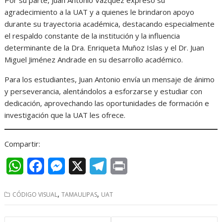
Por su parte, Juan Antonio Vázquez expresó su
agradecimiento a la UAT y a quienes le brindaron apoyo
durante su trayectoria académica, destacando especialmente
el respaldo constante de la institución y la influencia
determinante de la Dra. Enriqueta Muñoz Islas y el Dr. Juan
Miguel Jiménez Andrade en su desarrollo académico.
Para los estudiantes, Juan Antonio envía un mensaje de ánimo
y perseverancia, alentándolos a esforzarse y estudiar con
dedicación, aprovechando las oportunidades de formación e
investigación que la UAT les ofrece.
Compartir:
W
F
M
X
T
P
h
a
e
e
r
,
,
CÓDIGO VISUAL
TAMAULIPAS
UAT
a
c
s
l
i
t
e
s
e
n