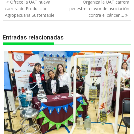
Navegación
Ofrece la UAT nueva
Organiza la UAT carrera
s
b
e
g
t
de
carrera de Producción
pedestre a favor de asociación
entradas
Agropecuaria Sustentable
contra el cáncer….
A
o
n
r
p
o
g
a
Entradas relacionadas
p
k
e
m
r