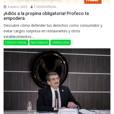
8 enero, 2025
CODIGOVISUAL
¡Adiós a la propina obligatoria! Profeco te
empodera
Descubre cómo defender tus derechos como consumidor y
evitar cargos sorpresa en restaurantes y otros
establecimientos....
CÓDIGO VISUAL
NACIONALES
TAMAULIPAS