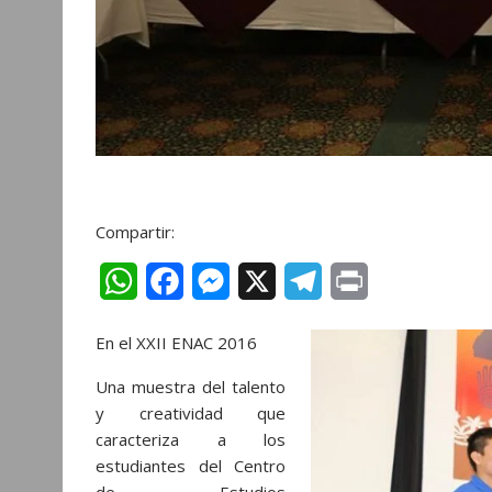
Compartir:
W
F
M
X
T
P
h
a
e
e
r
En el XXII ENAC 2016
a
c
s
l
i
Una muestra del talento
t
e
s
e
n
y creatividad que
s
b
e
g
t
caracteriza a los
estudiantes del Centro
A
o
n
r
de Estudios