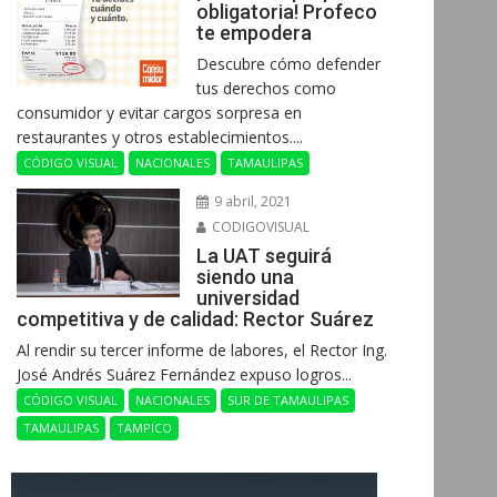
obligatoria! Profeco
te empodera
Descubre cómo defender
tus derechos como
consumidor y evitar cargos sorpresa en
restaurantes y otros establecimientos....
CÓDIGO VISUAL
NACIONALES
TAMAULIPAS
9 abril, 2021
CODIGOVISUAL
La UAT seguirá
siendo una
universidad
competitiva y de calidad: Rector Suárez
Al rendir su tercer informe de labores, el Rector Ing.
José Andrés Suárez Fernández expuso logros...
CÓDIGO VISUAL
NACIONALES
SUR DE TAMAULIPAS
TAMAULIPAS
TAMPICO