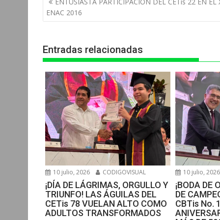
ENTUSIASTA PARTICIPACION DEL CETis 22 EN EL X
s
b
e
g
t
de
ENAC 2016
entradas
A
o
n
r
p
o
g
a
Entradas relacionadas
p
k
e
m
r
10 julio, 2026
CODIGOVISUAL
10 julio, 202
¡DÍA DE LÁGRIMAS, ORGULLO Y
¡BODA DE 
TRIUNFO! LAS ÁGUILAS DEL
DE CAMPEO
CETis 78 VUELAN ALTO COMO
CBTis No. 
ADULTOS TRANSFORMADOS
ANIVERSAR