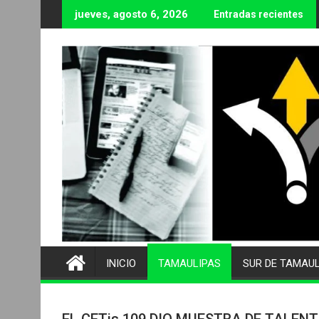
Ir
jueves, agosto 6, 2026
Entradas recientes
al
contenido
INICIO
TAMAULIPAS
SUR DE TAMAU