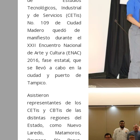
p
o
g
a
Tecnológicos, Industrial
p
k
e
m
y de Servicios (CETis)
No. 109 de Ciudad
r
Madero quedó de
manifiesto durante el
XXII Encuentro Nacional
de Arte y Cultura (ENAC)
2016, fase estatal, que
se llevó a cabo en la
ciudad y puerto de
Tampico.
Asistieron
representantes de los
CETis y CBTis de las
distintas regiones del
Estado, como Nuevo
Laredo, Matamoros,
Reynosa, Río Bravo,