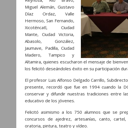
Miguel Alemán, Gustavo
Díaz Ordaz, Valle
Hermoso, San Fernando,
Xicoténcatl, Ciudad
Mante, Ciudad Victoria,
Abasolo, González,
Jaumave, Padilla, Ciudad
Madero, Tampico y
Altamira, quienes escucharon el mensaje de bienven
los felicitó deseándoles éxito en su participación du
El profesor Luis Alfonso Delgado Carrillo, Subdire
presente, recordó que fue en 1994 cuando la DGE
conservar y difundir nuestras tradiciones entre 
educativo de los jóvenes.
Felicitó asimismo a los 750 alumnos que se pr
concursos de ajedrez, artesanías, canto, cartel, c
oratoria, pintura, teatro y vídeo.