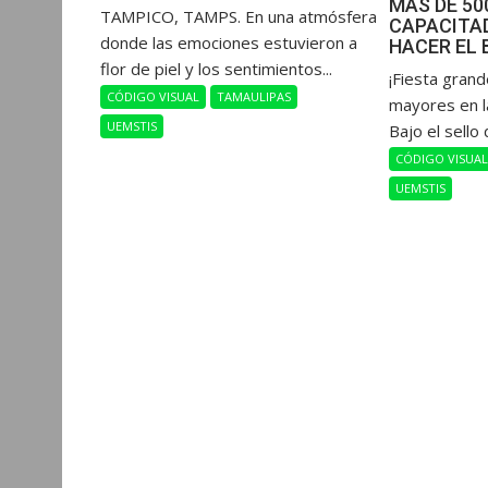
MÁS DE 5
​TAMPICO, TAMPS. En una atmósfera
CAPACITAD
donde las emociones estuvieron a
HACER EL 
flor de piel y los sentimientos...
​¡Fiesta gran
CÓDIGO VISUAL
TAMAULIPAS
mayores en l
UEMSTIS
Bajo el sello 
CÓDIGO VISUA
UEMSTIS