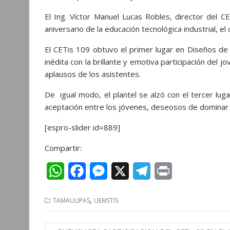
El Ing. Víctor Manuel Lucas Robles, director del
aniversario de la educación tecnológica industrial, el
El CETis 109 obtuvo el primer lugar en Diseños de 
inédita con la brillante y emotiva participación del
aplausos de los asistentes.
De igual modo, el plantel se alzó con el tercer lu
aceptación entre los jóvenes, deseosos de dominar 
[espro-slider id=889]
Compartir:
W
F
M
X
T
P
h
a
e
e
r
,
TAMAULIPAS
UEMSTIS
a
c
s
l
i
t
e
s
e
n
Navegación