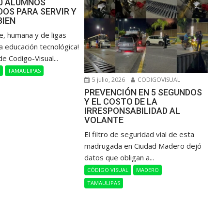
00 ALUMNOS
OS PARA SERVIR Y
BIEN
de, humana y de ligas
a educación tecnológica!
de Codigo-Visual...
L
TAMAULIPAS
5 julio, 2026
CODIGOVISUAL
PREVENCIÓN EN 5 SEGUNDOS
Y EL COSTO DE LA
IRRESPONSABILIDAD AL
VOLANTE
​El filtro de seguridad vial de esta
madrugada en Ciudad Madero dejó
datos que obligan a...
CÓDIGO VISUAL
MADERO
TAMAULIPAS