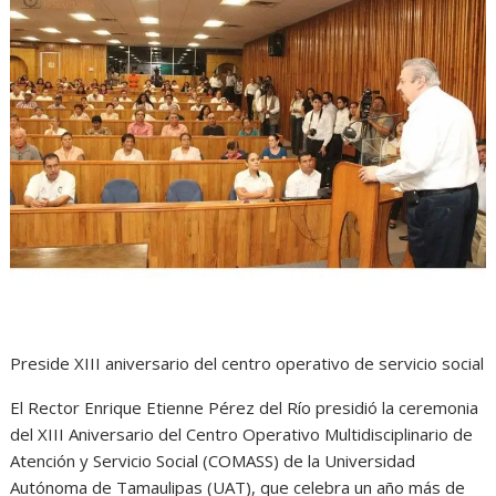
t
e
s
e
n
s
b
e
g
t
A
o
n
r
p
o
g
a
p
k
e
m
r
Preside XIII aniversario del centro operativo de servicio social
El Rector Enrique Etienne Pérez del Río presidió la ceremonia
del XIII Aniversario del Centro Operativo Multidisciplinario de
Atención y Servicio Social (COMASS) de la Universidad
Autónoma de Tamaulipas (UAT), que celebra un año más de