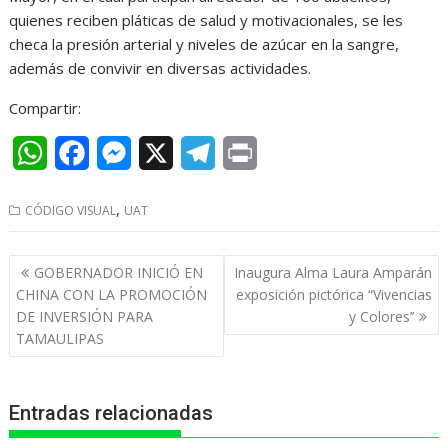
quienes reciben pláticas de salud y motivacionales, se les
checa la presión arterial y niveles de azúcar en la sangre,
además de convivir en diversas actividades.
Compartir:
W
F
M
X
T
P
h
a
e
e
r
,
CÓDIGO VISUAL
UAT
a
c
s
l
i
t
e
s
e
n
Navegación
GOBERNADOR INICIÓ EN
Inaugura Alma Laura Amparán
s
b
e
g
t
de
CHINA CON LA PROMOCIÓN
exposición pictórica “Vivencias
entradas
DE INVERSIÓN PARA
y Colores’’
A
o
n
r
TAMAULIPAS
p
o
g
a
p
k
e
m
Entradas relacionadas
r