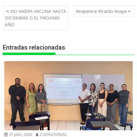
t
e
s
e
n
Navegación
NO HABRA VACUNA HASTA
Reaparece Ricardo Anaya
s
b
e
g
t
de
DICIEMBRE O EL PROXIMO
entradas
AÑO
A
o
n
r
p
o
g
a
Entradas relacionadas
p
k
e
m
r
31 julio, 2026
CODIGOVISUAL