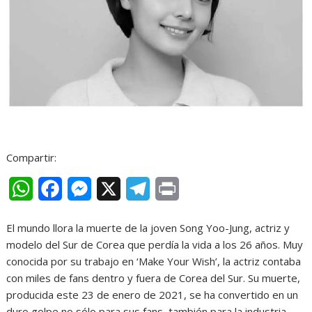
Compartir:
W
F
M
X
T
P
h
a
e
e
r
El mundo llora la muerte de la joven Song Yoo-Jung, actriz y
a
c
s
l
i
modelo del Sur de Corea que perdía la vida a los 26 años. Muy
t
e
s
e
n
conocida por su trabajo en ‘Make Your Wish’, la actriz contaba
con miles de fans dentro y fuera de Corea del Sur. Su muerte,
s
b
e
g
t
producida este 23 de enero de 2021, se ha convertido en un
A
o
n
r
duro golpe no sólo para sus fans, también para la industria