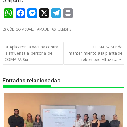
Compartir:
W
F
M
X
T
P
h
a
e
e
r
,
,
CÓDIGO VISUAL
TAMAULIPAS
UEMSTIS
a
c
s
l
i
t
e
s
e
n
Navegación
Aplicaron la vacuna contra
COMAPA Sur da
s
b
e
g
t
de
la Influenza al personal de
mantenimiento a la planta de
entradas
COMAPA Sur
rebombeo Altavista
A
o
n
r
p
o
g
a
Entradas relacionadas
p
k
e
m
r