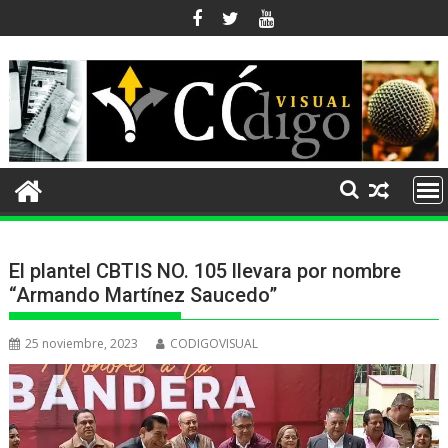
Ir
al
contenido
El plantel CBTIS NO. 105 llevara por nombre
“Armando Martínez Saucedo”
25 noviembre, 2023
CODIGOVISUAL