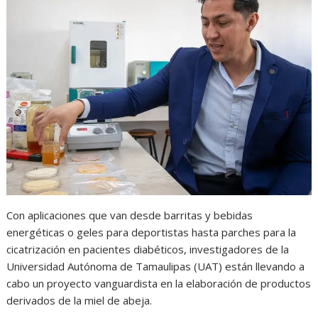
t
e
s
e
n
s
b
e
g
t
A
o
n
r
p
o
g
a
p
k
e
m
r
Con aplicaciones que van desde barritas y bebidas
energéticas o geles para deportistas hasta parches para la
cicatrización en pacientes diabéticos, investigadores de la
Universidad Autónoma de Tamaulipas (UAT) están llevando a
cabo un proyecto vanguardista en la elaboración de productos
derivados de la miel de abeja.