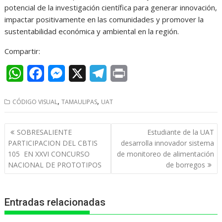
potencial de la investigación científica para generar innovación,
impactar positivamente en las comunidades y promover la
sustentabilidad económica y ambiental en la región.
Compartir:
W
F
M
X
T
P
h
a
e
e
r
,
,
CÓDIGO VISUAL
TAMAULIPAS
UAT
a
c
s
l
i
t
e
s
e
n
Navegación
SOBRESALIENTE
Estudiante de la UAT
s
b
e
g
t
de
PARTICIPACION DEL CBTIS
desarrolla innovador sistema
entradas
105 EN XXVI CONCURSO
de monitoreo de alimentación
A
o
n
r
NACIONAL DE PROTOTIPOS
de borregos
p
o
g
a
p
k
e
m
Entradas relacionadas
r