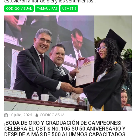
estuvieron a flor de piel y los sentimientos...
CÓDIGO VISUAL
TAMAULIPAS
UEMSTIS
10 julio, 2026
CODIGOVISUAL
¡BODA DE ORO Y GRADUACIÓN DE CAMPEONES!
CELEBRA EL CBTis No. 105 SU 50 ANIVERSARIO Y
DESPIDE A MÁS DE 500 ALUMNOS CAPACITADOS