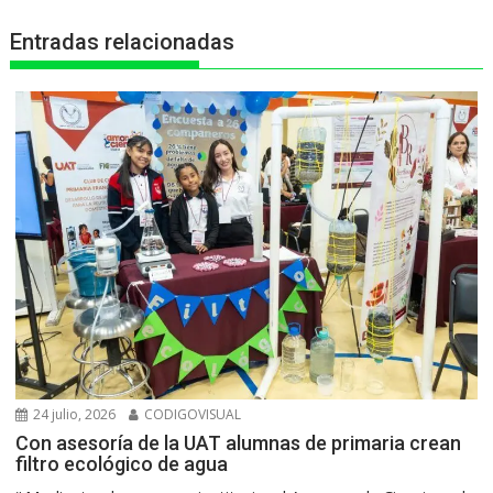
p
o
g
a
Entradas relacionadas
p
k
e
m
r
24 julio, 2026
CODIGOVISUAL
Con asesoría de la UAT alumnas de primaria crean
filtro ecológico de agua