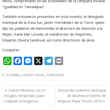
Mixto, comprendido en las actividades de la campaña estatal
“Igualdad en Tamaulipas’’.
También estuvieron presentes en este evento, el delegado
municipal de la Zona Sur, Javier Hernández de la Torre, quien
dijo las palabras de bienvenida; la directora de Atención a la
Mujer, Karla Mar Loredo; el subdirector de Deportes,
Eduardo Olvera Sandoval, así como directores de área.
Compartir:
W
F
M
X
T
P
h
a
e
e
r
,
,
ALTAMIRA
CÓDIGO VISUAL
TAMAULIPAS
a
c
s
l
i
t
e
s
e
n
Navegación
Cuenta Altamira con 37
Desarrolla Gobierno Municipal
s
b
e
g
t
de
refugios temporales para
de Altamira el evento de
entradas
cualquier emergencia
limpieza Playa Tesoro 2016
A
o
n
r