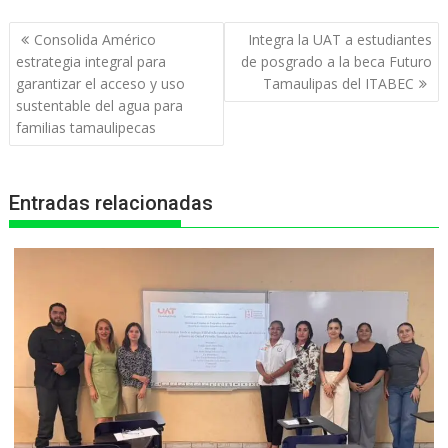
t
e
s
e
n
Navegación
Consolida Américo
Integra la UAT a estudiantes
s
b
e
g
t
de
estrategia integral para
de posgrado a la beca Futuro
entradas
garantizar el acceso y uso
Tamaulipas del ITABEC
A
o
n
r
sustentable del agua para
p
o
g
a
familias tamaulipecas
p
k
e
m
r
Entradas relacionadas