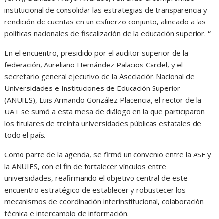
s
b
e
g
t
institucional de consolidar las estrategias de transparencia y
A
o
n
r
rendición de cuentas en un esfuerzo conjunto, alineado a las
políticas nacionales de fiscalización de la educación superior.
“
p
o
g
a
p
k
e
m
En el encuentro, presidido por el auditor superior de la
federación, Aureliano Hernández Palacios Cardel, y el
r
secretario general ejecutivo de la Asociación Nacional de
Universidades e Instituciones de Educación Superior
(ANUIES), Luis Armando González Placencia, el rector de la
UAT se sumó a esta mesa de diálogo en la que participaron
los titulares de treinta universidades públicas estatales de
todo el país.
Como parte de la agenda, se firmó un convenio entre la ASF y
la ANUIES, con el fin de fortalecer vínculos entre
universidades, reafirmando el objetivo central de este
encuentro estratégico de establecer y robustecer los
mecanismos de coordinación interinstitucional, colaboración
técnica e intercambio de información.