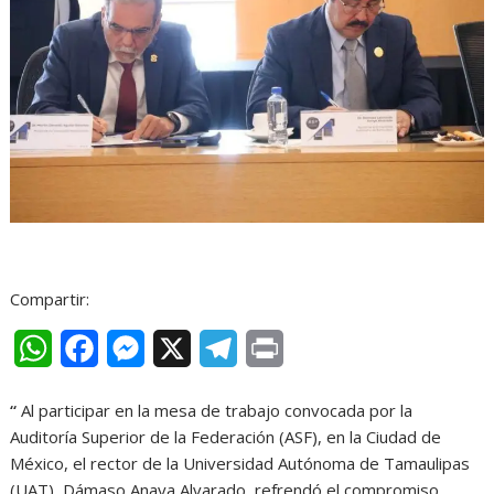
Compartir:
W
F
M
X
T
P
h
a
e
e
r
“
Al participar en la mesa de trabajo convocada por la
a
c
s
l
i
Auditoría Superior de la Federación (ASF), en la Ciudad de
t
e
s
e
n
México, el rector de la Universidad Autónoma de Tamaulipas
(UAT), Dámaso Anaya Alvarado, refrendó el compromiso