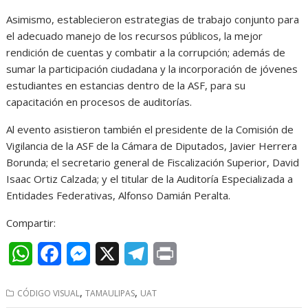
Asimismo, establecieron estrategias de trabajo conjunto para
el adecuado manejo de los recursos públicos, la mejor
rendición de cuentas y combatir a la corrupción; además de
sumar la participación ciudadana y la incorporación de jóvenes
estudiantes en estancias dentro de la ASF, para su
capacitación en procesos de auditorías.
Al evento asistieron también el presidente de la Comisión de
Vigilancia de la ASF de la Cámara de Diputados, Javier Herrera
Borunda; el secretario general de Fiscalización Superior, David
Isaac Ortiz Calzada; y el titular de la Auditoría Especializada a
Entidades Federativas, Alfonso Damián Peralta.
Compartir:
W
F
M
X
T
P
h
a
e
e
r
,
,
CÓDIGO VISUAL
TAMAULIPAS
UAT
a
c
s
l
i