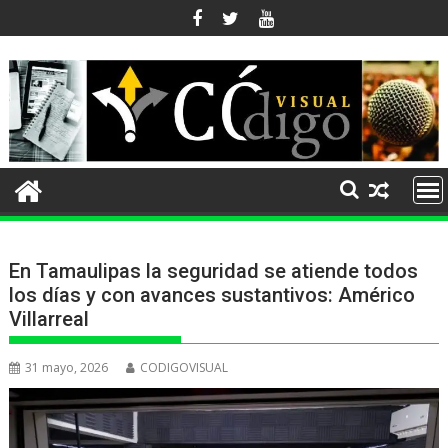
Ir
al
contenido
En Tamaulipas la seguridad se atiende todos
los días y con avances sustantivos: Américo
Villarreal
31 mayo, 2026
CODIGOVISUAL