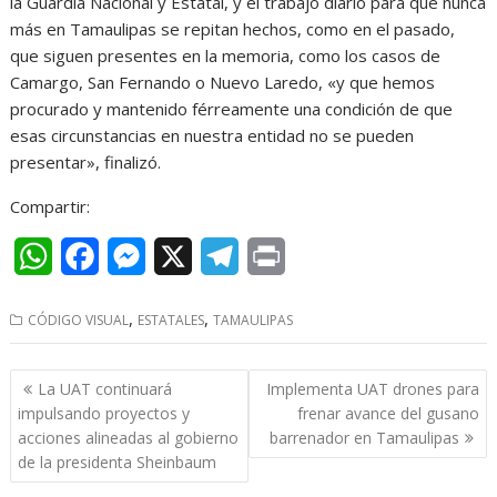
la Guardia Nacional y Estatal, y el trabajo diario para que nunca
más en Tamaulipas se repitan hechos, como en el pasado,
que siguen presentes en la memoria, como los casos de
Camargo, San Fernando o Nuevo Laredo, «y que hemos
procurado y mantenido férreamente una condición de que
esas circunstancias en nuestra entidad no se pueden
presentar», finalizó.
Compartir:
W
F
M
X
T
P
h
a
e
e
r
,
,
CÓDIGO VISUAL
ESTATALES
TAMAULIPAS
a
c
s
l
i
t
e
s
e
n
Navegación
La UAT continuará
Implementa UAT drones para
s
b
e
g
t
de
impulsando proyectos y
frenar avance del gusano
entradas
acciones alineadas al gobierno
barrenador en Tamaulipas
A
o
n
r
de la presidenta Sheinbaum
p
o
g
a