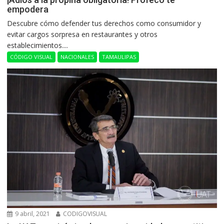
empodera
Descubre cómo defender tus derechos como consumidor y
evitar cargos sorpresa en restaurantes y otros
establecimientos....
CÓDIGO VISUAL
NACIONALES
TAMAULIPAS
9 abril, 2021
CODIGOVISUAL