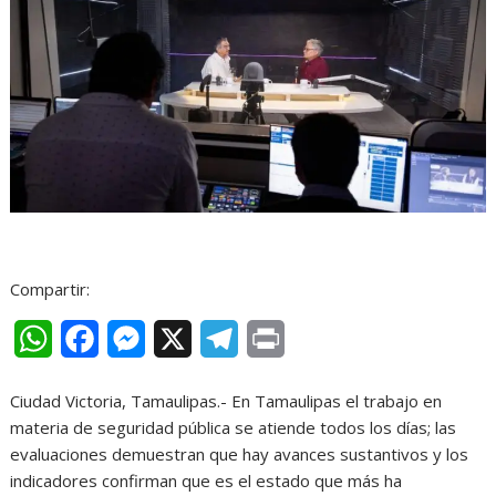
Compartir:
W
F
M
X
T
P
h
a
e
e
r
Ciudad Victoria, Tamaulipas.- En Tamaulipas el trabajo en
a
c
s
l
i
materia de seguridad pública se atiende todos los días; las
t
e
s
e
n
evaluaciones demuestran que hay avances sustantivos y los
indicadores confirman que es el estado que más ha
s
b
e
g
t