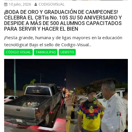
10 julio, 2026
CODIGOVISUAL
¡BODA DE ORO Y GRADUACIÓN DE CAMPEONES!
CELEBRA EL CBTis No. 105 SU 50 ANIVERSARIO Y
DESPIDE A MÁS DE 500 ALUMNOS CAPACITADOS
PARA SERVIR Y HACER EL BIEN
​¡Fiesta grande, humana y de ligas mayores en la educación
tecnológica! Bajo el sello de Codigo-Visual...
CÓDIGO VISUAL
TAMAULIPAS
UEMSTIS