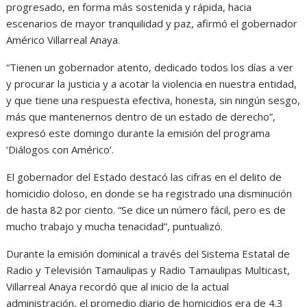
progresado, en forma más sostenida y rápida, hacia
A
o
n
r
escenarios de mayor tranquilidad y paz, afirmó el gobernador
Américo Villarreal Anaya.
p
o
g
a
p
k
e
m
“Tienen un gobernador atento, dedicado todos los días a ver
y procurar la justicia y a acotar la violencia en nuestra entidad,
r
y que tiene una respuesta efectiva, honesta, sin ningún sesgo,
más que mantenernos dentro de un estado de derecho”,
expresó este domingo durante la emisión del programa
‘Diálogos con Américo’.
El gobernador del Estado destacó las cifras en el delito de
homicidio doloso, en donde se ha registrado una disminución
de hasta 82 por ciento. “Se dice un número fácil, pero es de
mucho trabajo y mucha tenacidad”, puntualizó.
Durante la emisión dominical a través del Sistema Estatal de
Radio y Televisión Tamaulipas y Radio Tamaulipas Multicast,
Villarreal Anaya recordó que al inicio de la actual
administración, el promedio diario de homicidios era de 4.3