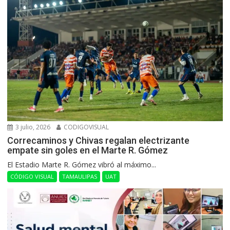
3 julio, 2026
CODIGOVISUAL
Correcaminos y Chivas regalan electrizante
empate sin goles en el Marte R. Gómez
El Estadio Marte R. Gómez vibró al máximo...
CÓDIGO VISUAL
TAMAULIPAS
UAT