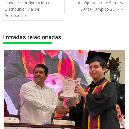
s
b
e
g
t
de
ciudad reconfiguración del
de Operativo de Semana
entradas
Distribuidor Vial del
Santa Tampico 2017
A
o
n
r
Aeropuerto
p
o
g
a
p
k
e
m
Entradas relacionadas
r