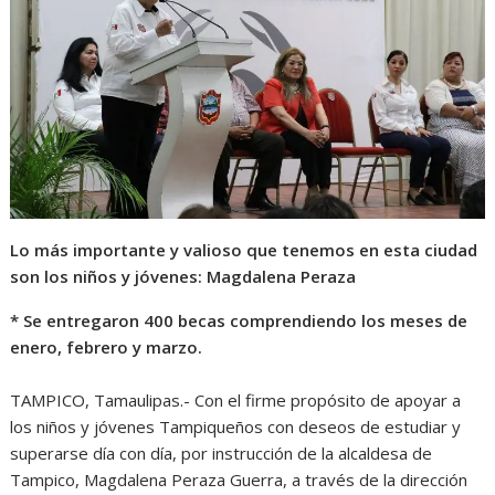
s
b
e
g
t
A
o
n
r
p
o
g
a
p
k
e
m
r
Lo más importante y valioso que tenemos en esta ciudad
son los niños y jóvenes: Magdalena Peraza
* Se entregaron 400 becas comprendiendo los meses de
enero, febrero y marzo.
TAMPICO, Tamaulipas.- Con el firme propósito de apoyar a
los niños y jóvenes Tampiqueños con deseos de estudiar y
superarse día con día, por instrucción de la alcaldesa de
Tampico, Magdalena Peraza Guerra, a través de la dirección