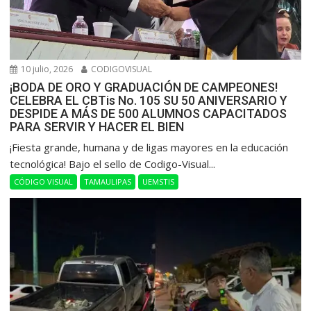
10 julio, 2026
CODIGOVISUAL
¡BODA DE ORO Y GRADUACIÓN DE CAMPEONES!
CELEBRA EL CBTis No. 105 SU 50 ANIVERSARIO Y
DESPIDE A MÁS DE 500 ALUMNOS CAPACITADOS
PARA SERVIR Y HACER EL BIEN
​¡Fiesta grande, humana y de ligas mayores en la educación
tecnológica! Bajo el sello de Codigo-Visual...
CÓDIGO VISUAL
TAMAULIPAS
UEMSTIS