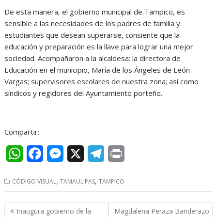
De esta manera, el gobierno municipal de Tampico, es
sensible a las necesidades de los padres de familia y
estudiantes que desean superarse, consiente que la
educación y preparación es la llave para lograr una mejor
sociedad. Acompañaron a la alcaldesa: la directora de
Educación en el municipio, María de los Ángeles de León
Vargas; supervisores escolares de nuestra zona; así como
síndicos y regidores del Ayuntamiento porteño.
Compartir:
W
F
M
X
T
P
h
a
e
e
r
,
,
CÓDIGO VISUAL
TAMAULIPAS
TAMPICO
a
c
s
l
i
t
e
s
e
n
Navegación
Inaugura gobierno de la
Magdalena Peraza Banderazo