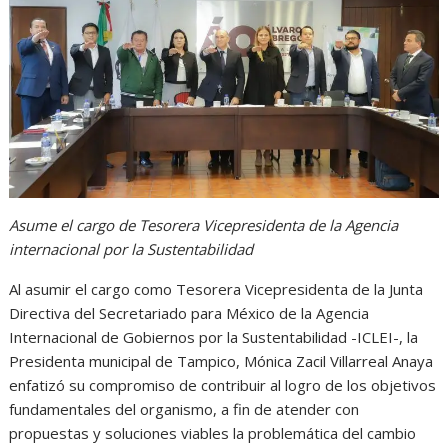
s
b
e
g
t
A
o
n
r
p
o
g
a
p
k
e
m
r
Asume el cargo de Tesorera Vicepresidenta de la Agencia
internacional por la Sustentabilidad
Al asumir el cargo como Tesorera Vicepresidenta de la Junta
Directiva del Secretariado para México de la Agencia
Internacional de Gobiernos por la Sustentabilidad -ICLEI-, la
Presidenta municipal de Tampico, Mónica Zacil Villarreal Anaya
enfatizó su compromiso de contribuir al logro de los objetivos
fundamentales del organismo, a fin de atender con
propuestas y soluciones viables la problemática del cambio