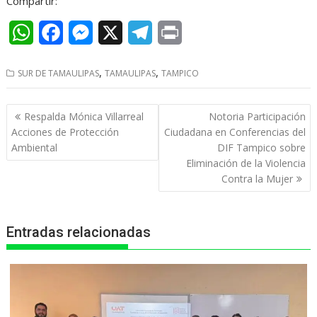
Compartir:
W
F
M
X
T
P
h
a
e
e
r
,
,
SUR DE TAMAULIPAS
TAMAULIPAS
TAMPICO
a
c
s
l
i
t
e
s
e
n
Navegación
Respalda Mónica Villarreal
Notoria Participación
s
b
e
g
t
de
Acciones de Protección
Ciudadana en Conferencias del
entradas
Ambiental
DIF Tampico sobre
A
o
n
r
Eliminación de la Violencia
p
o
g
a
Contra la Mujer
p
k
e
m
r
Entradas relacionadas